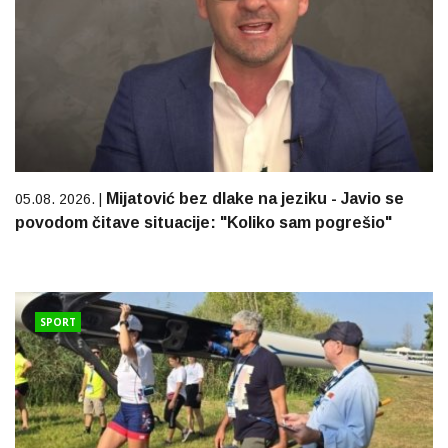
Mijatović bez dlake na jeziku - Javio se
05.08. 2026. |
povodom čitave situacije: "Koliko sam pogrešio"
SPORT