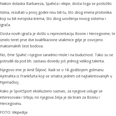
Nakon dolaska Barbareza, Spahića i ekipe, dosta toga se posložilo.
Istina, rezultati u prvoj godini nisu bili tu, što zbog imena protivnika
koji su bili evropska krema, što zbog uvođenja novog sistema i
igrača.
Dosta novih igrača je došlo u reprezentaciju Bosne i Hercegovine, te
iznelo teret prve dve kvalifikacione utakmice gdje je osvojeno
maksimalnih šest bodova.
No, Emir Spahić i njegovi saradnici misle i na budućnost. Tako su se
potrudili da pod bh. zastavu dovedu još jednog velikog talenta.
Njegovo ime je Amil Šiljević. Radi se o 18-godišnjem golmanu
Ajntrahta iz Frankfurta koji se smatra jednim od najtalentovanijih u
Njemačkoj.
Kako je SportSport ekskluzivno saznao, za njegove usluge se
interesovala i Srbija, no njegova želja je da brani za Bosnu i
Hercegovinu.
FOTO: Vikipedija