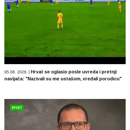
Hrvat se oglasio posle uvreda i pretnji
05.08. 2026. |
navijača: "Nazivali su me ustašom, vređali porodicu"
SPORT