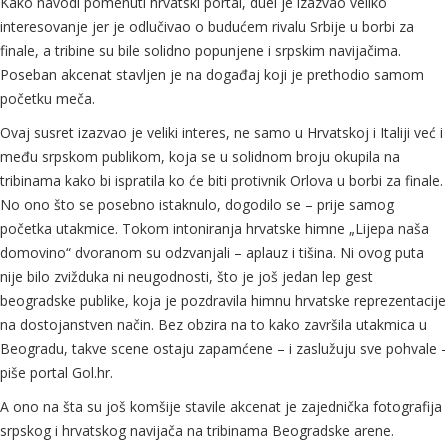
Kako navodi pomenuti hrvatski portal, duel je izazvao veliko
interesovanje jer je odlučivao o budućem rivalu Srbije u borbi za
finale, a tribine su bile solidno popunjene i srpskim navijačima.
Poseban akcenat stavljen je na događaj koji je prethodio samom
početku meča.
Ovaj susret izazvao je veliki interes, ne samo u Hrvatskoj i Italiji već i
među srpskom publikom, koja se u solidnom broju okupila na
tribinama kako bi ispratila ko će biti protivnik Orlova u borbi za finale.
No ono što se posebno istaknulo, dogodilo se – prije samog
početka utakmice. Tokom intoniranja hrvatske himne „Lijepa naša
domovino“ dvoranom su odzvanjali – aplauz i tišina. Ni ovog puta
nije bilo zvižduka ni neugodnosti, što je još jedan lep gest
beogradske publike, koja je pozdravila himnu hrvatske reprezentacije
na dostojanstven način. Bez obzira na to kako završila utakmica u
Beogradu, takve scene ostaju zapamćene – i zaslužuju sve pohvale -
piše portal Gol.hr.
A ono na šta su još komšije stavile akcenat je zajednička fotografija
srpskog i hrvatskog navijača na tribinama Beogradske arene.