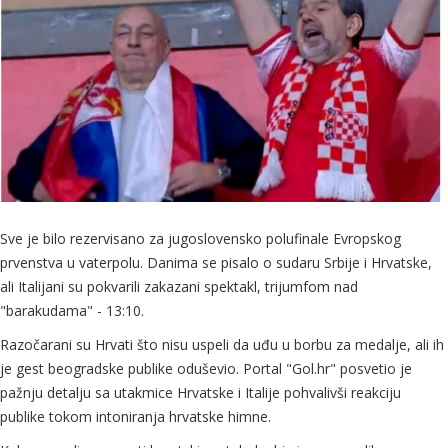
Sve je bilo rezervisano za jugoslovensko polufinale Evropskog
prvenstva u vaterpolu. Danima se pisalo o sudaru Srbije i Hrvatske,
ali Italijani su pokvarili zakazani spektakl, trijumfom nad
"barakudama" - 13:10.
Razočarani su Hrvati što nisu uspeli da uđu u borbu za medalje, ali ih
je gest beogradske publike oduševio. Portal "Gol.hr" posvetio je
pažnju detalju sa utakmice Hrvatske i Italije pohvalivši reakciju
publike tokom intoniranja hrvatske himne.