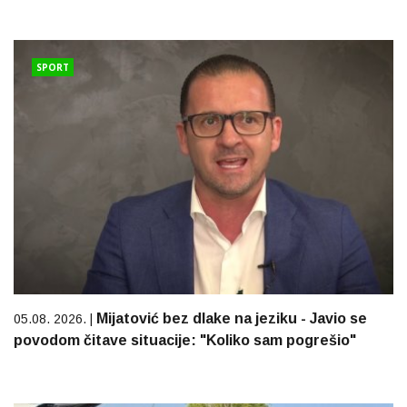
SPORT
Mijatović bez dlake na jeziku - Javio se
05.08. 2026. |
povodom čitave situacije: "Koliko sam pogrešio"