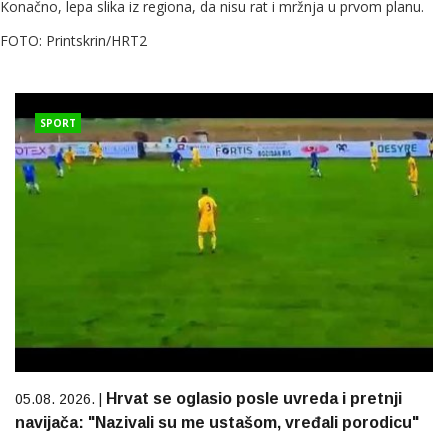
Konačno, lepa slika iz regiona, da nisu rat i mržnja u prvom planu.
FOTO: Printskrin/HRT2
SPORT
Hrvat se oglasio posle uvreda i pretnji
05.08. 2026. |
navijača: "Nazivali su me ustašom, vređali porodicu"