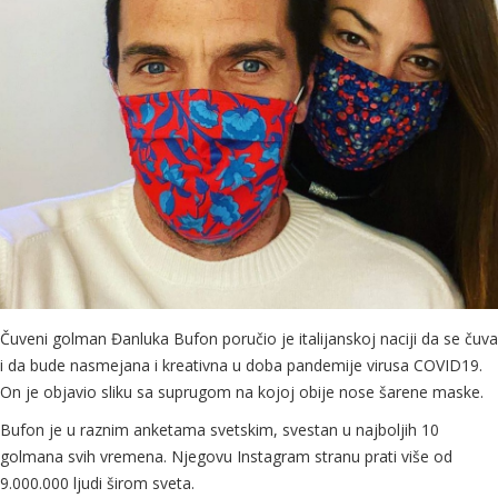
Čuveni golman Đanluka Bufon poručio je italijanskoj naciji da se čuva
i da bude nasmejana i kreativna u doba pandemije virusa COVID19.
On je objavio sliku sa suprugom na kojoj obije nose šarene maske.
Bufon je u raznim anketama svetskim, svestan u najboljih 10
golmana svih vremena. Njegovu Instagram stranu prati više od
9.000.000 ljudi širom sveta.