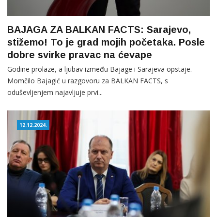
BAJAGA ZA BALKAN FACTS: Sarajevo,
stižemo! To je grad mojih početaka. Posle
dobre svirke pravac na ćevape
Godine prolaze, a ljubav između Bajage i Sarajeva opstaje.
Momčilo Bajagić u razgovoru za BALKAN FACTS, s
oduševljenjem najavljuje prvi...
12.12.2024.