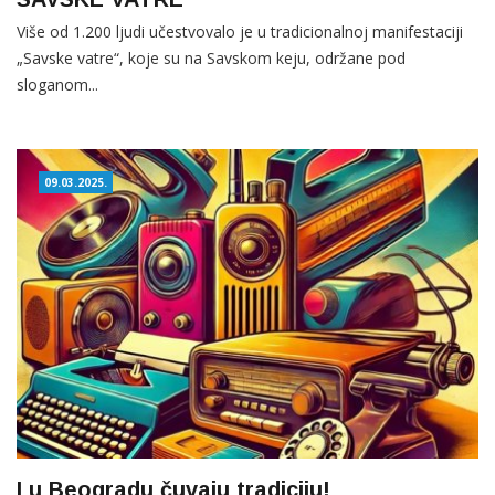
Više od 1.200 ljudi učestvovalo je u tradicionalnoj manifestaciji
„Savske vatre“, koje su na Savskom keju, održane pod
sloganom...
09.03.2025.
I u Beogradu čuvaju tradiciju!