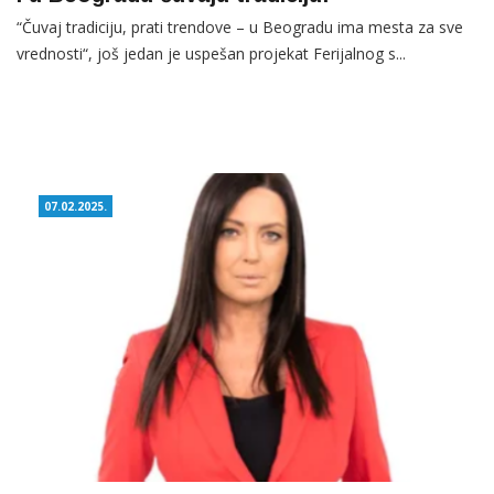
“Čuvaj tradiciju, prati trendove – u Beogradu ima mesta za sve
vrednosti“, još jedan je uspešan projekat Ferijalnog s...
07.02.2025.