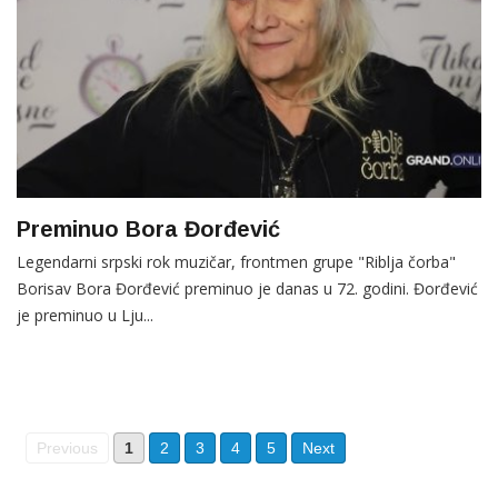
Preminuo Bora Đorđević
Legendarni srpski rok muzičar, frontmen grupe "Riblja čorba"
Borisav Bora Đorđević preminuo je danas u 72. godini. Đorđević
je preminuo u Lju...
Previous
1
2
3
4
5
Next