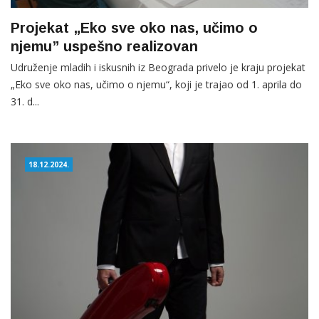
Projekat „Eko sve oko nas, učimo o
njemu” uspešno realizovan
Udruženje mladih i iskusnih iz Beograda privelo je kraju projekat
„Eko sve oko nas, učimo o njemu“, koji je trajao od 1. aprila do
31. d...
18.12.2024.