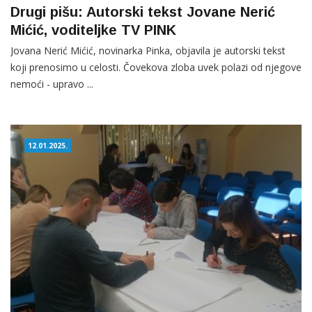
Drugi pišu: Autorski tekst Jovane Nerić
Mićić, voditeljke TV PINK
Jovana Nerić Mićić, novinarka Pinka, objavila je autorski tekst
koji prenosimo u celosti. Čovekova zloba uvek polazi od njegove
nemoći - upravo ...
12.01.2025.