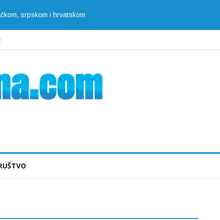
jačkom, srpskom i hrvatskom
t
RUŠTVO