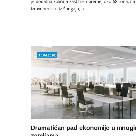
je dodatna količina zaštitne opreme, oko 68 tona, na
izravnom letu iz Šangaja, a ...
30.04.2020.
Dramatičan pad ekonomije u mnog
zemljama