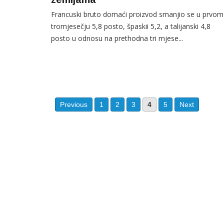
Francuski bruto domaći proizvod smanjio se u prvom
tromjesečju 5,8 posto, špaskii 5,2, a talijanski 4,8
posto u odnosu na prethodna tri mjese...
Previous
1
2
3
4
5
Next