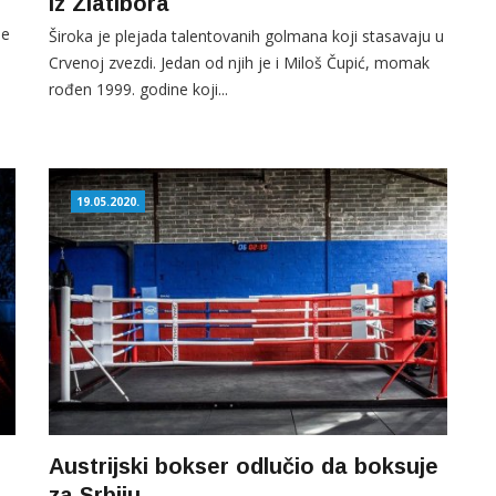
iz Zlatibora
le
Široka je plejada talentovanih golmana koji stasavaju u
Crvenoj zvezdi. Jedan od njih je i Miloš Čupić, momak
rođen 1999. godine koji...
19.05.2020.
Austrijski bokser odlučio da boksuje
za Srbiju