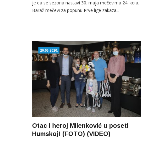
je da se sezona nastavi 30. maja mečevima 24. kola.
Baraž mečevi za popunu Prve lige zakaza...
20.05.2020.
Otac i heroj Milenković u poseti
Humskoj! (FOTO) (VIDEO)