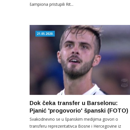
šampiona pristupili Rit...
21.05.2020.
Dok čeka transfer u Barselonu:
Pjanić 'progovorio' španski (FOTO)
Svakodnevno se u španskim medijima govori o
transferu reprezentativca Bosne i Hercegovine iz