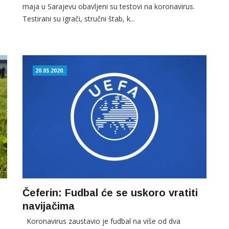
maja u Sarajevu obavljeni su testovi na koronavirus.
Testirani su igrači, stručni štab, k...
20.05.2020.
Čeferin: Fudbal će se uskoro vratiti
navijačima
Koronavirus zaustavio je fudbal na više od dva