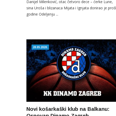
Danijel Milenković, otac četvoro dece – ćerke Lune,
sina Uroša i blizanaca Mijata i Ignjata donirao je proš
godine Odeljenju ...
20.05.2020.
Novi košarkaški klub na Balkanu:
Osnovan Dinamo Zagreb