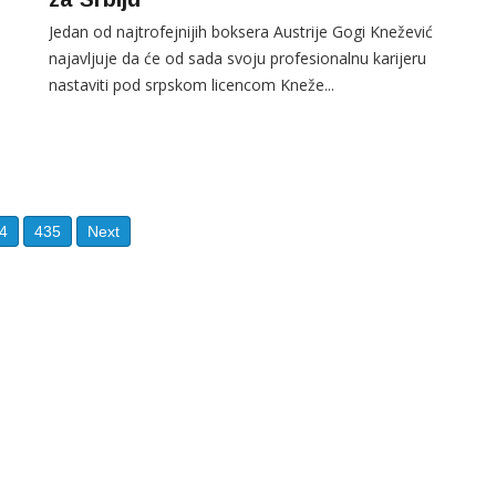
Jedan od najtrofejnijih boksera Austrije Gogi Knežević
najavljuje da će od sada svoju profesionalnu karijeru
nastaviti pod srpskom licencom Kneže...
4
435
Next