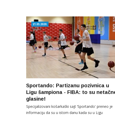
21.05.2020.
Sportando: Partizanu pozivnica u
Ligu šampiona - FIBA: to su netačn
glasine!
Specijalizovani košarkaški sajt ‘Sportando' preneo je
informaciju da su u istom danu kada su u Ligu