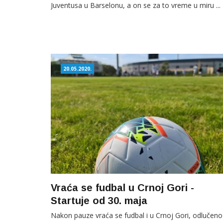
Juventusa u Barselonu, a on se za to vreme u miru ...
20.05.2020.
Vraća se fudbal u Crnoj Gori -
Startuje od 30. maja
Nakon pauze vraća se fudbal i u Crnoj Gori, odlučeno