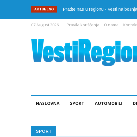
Pratite nas u regionu - Vesti na bošn
AKTUELNO
07 August 2026
Pravila korišćenja
O nama
Kontak
NASLOVNA
SPORT
AUTOMOBILI
D
SPORT