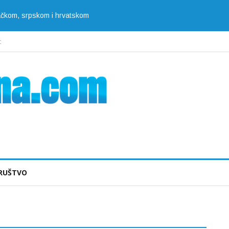
jačkom, srpskom i hrvatskom
t
RUŠTVO