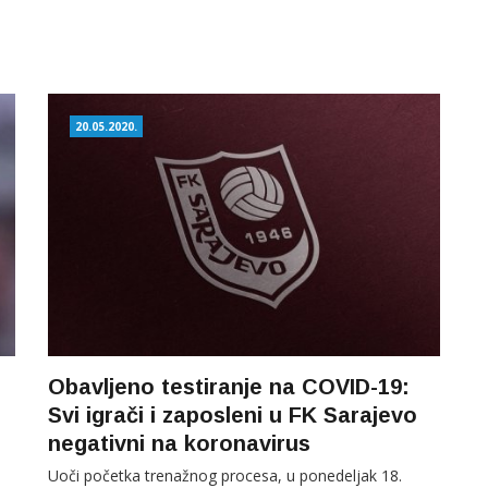
20.05.2020.
Obavljeno testiranje na COVID-19:
Svi igrači i zaposleni u FK Sarajevo
negativni na koronavirus
Uoči početka trenažnog procesa, u ponedeljak 18.