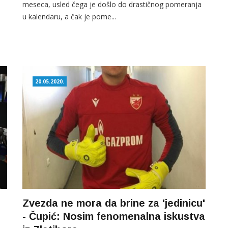
meseca, usled čega je došlo do drastičnog pomeranja
u kalendaru, a čak je pome...
20.05.2020.
Zvezda ne mora da brine za 'jedinicu'
- Čupić: Nosim fenomenalna iskustva