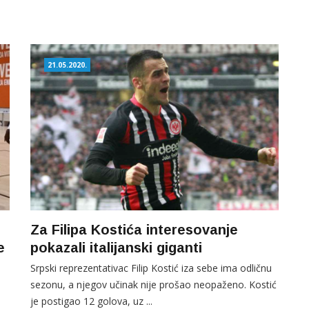
21.05.2020.
Za Filipa Kostića interesovanje
e
pokazali italijanski giganti
Srpski reprezentativac Filip Kostić iza sebe ima odličnu
sezonu, a njegov učinak nije prošao neopaženo. Kostić
je postigao 12 golova, uz ...