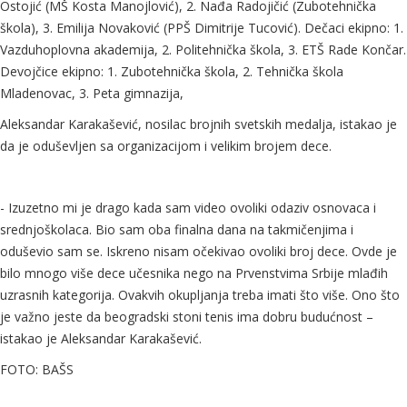
Ostojić (MŠ Kosta Manojlović), 2. Nađa Radojičić (Zubotehnička
škola), 3. Emilija Novaković (PPŠ Dimitrije Tucović). Dečaci ekipno: 1.
Vazduhoplovna akademija, 2. Politehnička škola, 3. ETŠ Rade Končar.
Devojčice ekipno: 1. Zubotehnička škola, 2. Tehnička škola
Mladenovac, 3. Peta gimnazija,
Aleksandar Karakašević, nosilac brojnih svetskih medalja, istakao je
da je oduševljen sa organizacijom i velikim brojem dece.
- Izuzetno mi je drago kada sam video ovoliki odaziv osnovaca i
srednjoškolaca. Bio sam oba finalna dana na takmičenjima i
oduševio sam se. Iskreno nisam očekivao ovoliki broj dece. Ovde je
bilo mnogo više dece učesnika nego na Prvenstvima Srbije mlađih
uzrasnih kategorija. Ovakvih okupljanja treba imati što više. Ono što
je važno jeste da beogradski stoni tenis ima dobru budućnost –
istakao je Aleksandar Karakašević.
FOTO: BAŠS