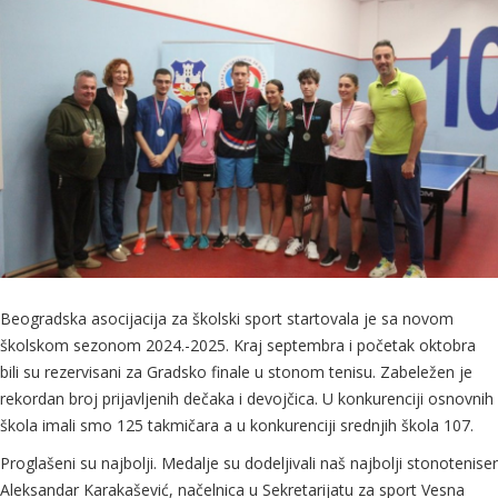
Beogradska asocijacija za školski sport startovala je sa novom
školskom sezonom 2024.-2025. Kraj septembra i početak oktobra
bili su rezervisani za Gradsko finale u stonom tenisu. Zabeležen je
rekordan broj prijavljenih dečaka i devojčica. U konkurenciji osnovnih
škola imali smo 125 takmičara a u konkurenciji srednjih škola 107.
Proglašeni su najbolji. Medalje su dodeljivali naš najbolji stonoteniser
Aleksandar Karakašević, načelnica u Sekretarijatu za sport Vesna