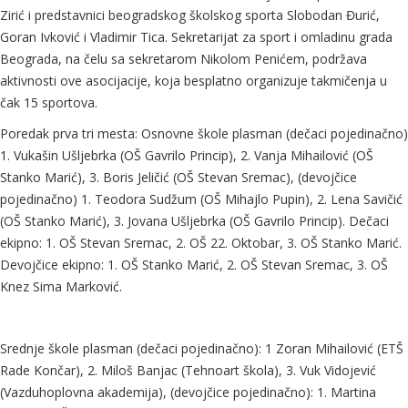
Zirić i predstavnici beogradskog školskog sporta Slobodan Đurić,
Goran Ivković i Vladimir Tica. Sekretarijat za sport i omladinu grada
Beograda, na čelu sa sekretarom Nikolom Penićem, podržava
aktivnosti ove asocijacije, koja besplatno organizuje takmičenja u
čak 15 sportova.
Poredak prva tri mesta: Osnovne škole plasman (dečaci pojedinačno)
1. Vukašin Ušljebrka (OŠ Gavrilo Princip), 2. Vanja Mihailović (OŠ
Stanko Marić), 3. Boris Jeličić (OŠ Stevan Sremac), (devojčice
pojedinačno) 1. Teodora Sudžum (OŠ Mihajlo Pupin), 2. Lena Savičić
(OŠ Stanko Marić), 3. Jovana Ušljebrka (OŠ Gavrilo Princip). Dečaci
ekipno: 1. OŠ Stevan Sremac, 2. OŠ 22. Oktobar, 3. OŠ Stanko Marić.
Devojčice ekipno: 1. OŠ Stanko Marić, 2. OŠ Stevan Sremac, 3. OŠ
Knez Sima Marković.
Srednje škole plasman (dečaci pojedinačno): 1 Zoran Mihailović (ETŠ
Rade Končar), 2. Miloš Banjac (Tehnoart škola), 3. Vuk Vidojević
(Vazduhoplovna akademija), (devojčice pojedinačno): 1. Martina