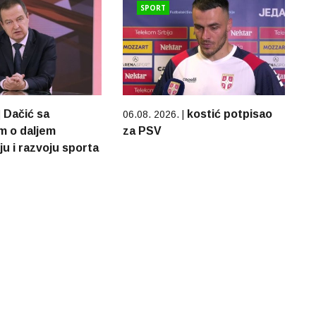
SPORT
Dačić sa
kostić potpisao
|
06.08. 2026. |
m o daljem
za PSV
u i razvoju sporta