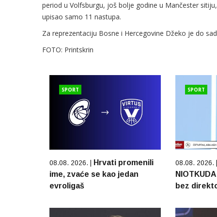
period u Volfsburgu, još bolje godine u Mančester sitiju
upisao samo 11 nastupa.
Za reprezentaciju Bosne i Hercegovine Džeko je do sad
FOTO: Printskrin
SPORT
SPORT
Hrvati promenili
08.08. 2026. |
08.08. 2026. 
ime, zvaće se kao jedan
NIOTKUDA: 
evroligaš
bez direkt