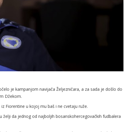
Počelo je kampanjom navijača Željezničara, a za sada je došlo do
nom Džekom.
z Fiorentine u kojoj mu baš i ne cvetaju ruže.
 u želji da jednog od najboljih bosanskohercegovačkih fudbalera