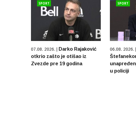
SPORT
SPORT
Darko Rajaković
07.08. 2026. |
06.08. 2026. 
otkrio zašto je otišao iz
Štefaneko
Zvezde pre 19 godina
unapređenj
u policiji