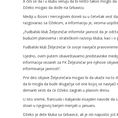
A čini se da i u klubu veruju da bi nešto takvo moglo da 
Džeko mogao da dođe na Grbavicu.
Mediji u Bosni i Hercegovini doneli su u četvrtak vest 
razgovarao sa Džekom, a informaciju je, veoma uopšten
„Fudbalski klub Željezničar informiše javnost da je o
budućim planovima i strateškom razvoju kluba, kao i o
Fudbalski klub Željezničar će svoje navijače pravovreme
Ujedno, ovim putem obaveštavamo predstavnike medija
informacija vezanih za FK Željezničar pre njihove obja
informisanja javnosti“.
Prvi deo objave Željezničara mogao bi da ukaže na to da
da bi mogla da bude drugačija od one kojoj se navijači 
demanti vesti da će Džeko zaigrati u plavom dresu.
U isto vreme, francuski i italijanski insajderi navode da 
stvari u njegovoj karijeri menjati u januaru.
Džeko je dete kluba sa Grbavice, ali je isti napustio još 