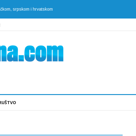
jačkom, srpskom i hrvatskom
t
RUŠTVO