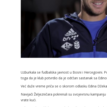
Uzburkala se fudbalska javnost u Bosni i Hercegovini. 
toga da je klub potvrdio da je održan sastanak sa Edi
Već duže vreme priča se o skorom odlasku Edina Džeka i
Navijači Željezničara pokrenuli su svojevrsnu kampanju
vrate kući.