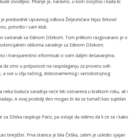
bude izvodljivo. Pitanje je, naravno, u kom svojstvu i kada bi
da je predsednik Upravnog odbora Željezničara Nijaz Brković
o, potvrdio i sam klub.
držan sastanak sa Edinom Džekom. Tom prilikom razgovarano je o
 potencijalnim oblicima saradnje sa Edinom Džekom.
no i transparentno informisati o svim daljim dešavanjima.
 da smo u potpunosti na raspolaganju za proveru svih
ve, a sve u cilju tačnog, dobronamernog i verodostojnog
 neka buduća saradnja neće biti ostvarena u kratkom roku, ali i
nadaju. A ovaj posledji deo mogao bi da se tumači kao suptilan
se za Džeka raspituje Pariz, pa ostaje da vidimo da li će se i kako
kao tinejdžer. Prva stanica je bila Češka, zatim je usledio sjajan