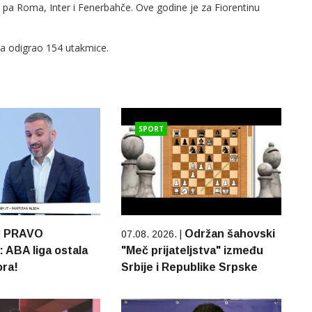
, pa Roma, Inter i Fenerbahče. Ove godine je za Fiorentinu
a odigrao 154 utakmice.
SPORT
PRAVO
Održan šahovski
|
07.08. 2026. |
ABA liga ostala
"Meč prijateljstva" između
ora!
Srbije i Republike Srpske