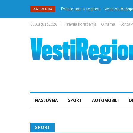
Pratite nas u regionu - Vesti na bošn
AKTUELNO
08 August 2026
Pravila korišćenja
O nama
Kontak
NASLOVNA
SPORT
AUTOMOBILI
D
SPORT