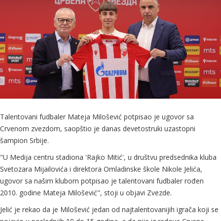
Talentovani fudbaler Mateja Milošević potpisao je ugovor sa
Crvenom zvezdom, saopštio je danas devetostruki uzastopni
šampion Srbije.
"U Medija centru stadiona 'Rajko Mitić', u društvu predsednika kluba
Svetozara Mijailovića i direktora Omladinske škole Nikole Jelića,
ugovor sa našim klubom potpisao je talentovani fudbaler rođen
2010. godine Mateja Milošević", stoji u objavi Zvezde.
Jelić je rekao da je Milošević jedan od najtalentovanijih igrača koji se