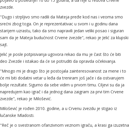
pojavio u poslednjih 10 do 15 godina, a da nije iz redova Crvene
zvezde.
"Dugo i strpljivo smo radili da Mateja pređe kod nas i veoma smo
srećni zbog toga. On je reprezentativac u svom i u godinu dana
starijem uzrastu, tako da smo napravili jedan veliki posao i siguran
sam da je Mateja budućnost Crvene zvezde", rekao je Jelić za klupski
sajt.
Jelić je posle potpisivanja ugovora rekao da mu je čast što će biti
deo Zvezde i istakao da će se potruditi da opravda očekivanja.
"Mnogo mi je drago što je postojala zainteresovanost za mene i to
će mi biti dodatni vetar u leđa da treniram još jače i da ostvarujem
bolje rezultate. Sigurno da sebe vidim u prvom timu. Ciljevi su da ja
napredujem kao igrač i da jednog dana zaigram za prvi tim Crvene
zvezde", rekao je Milošević.
Milošević je rođen 2010. godine, a u Crvenu zvezdu je stigao iz
lučanske Mladosti.
"Reč je o svestranom ofanzivnom veznom igraču, a krasi ga izuzetna