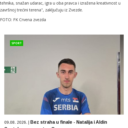
tehnika, snažan udarac, igra u oba pravca i izražena kreativnost u
završnoj trećini terena", zaključuju iz Zvezde.
FOTO: FK Crvena zvezda
SPORT
Bez straha u finale - Natalija i Aldin
09.08. 2026. |