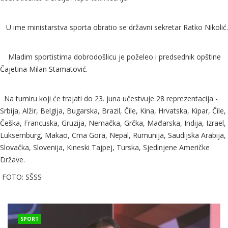
U ime ministarstva sporta obratio se državni sekretar Ratko Nikolić.
Mladim sportistima dobrodošlicu je poželeo i predsednik opštine
Čajetina Milan Stamatović.
Na turniru koji će trajati do 23. juna učestvuje 28 reprezentacija -
Srbija, Alžir, Belgija, Bugarska, Brazil, Čile, Kina, Hrvatska, Kipar, Čile,
Češka, Francuska, Gruzija, Nemačka, Grčka, Mađarska, Indija, Izrael,
Luksemburg, Makao, Crna Gora, Nepal, Rumunija, Saudijska Arabija,
Slovačka, Slovenija, Kineski Tajpej, Turska, Sjedinjene Američke
Države.
FOTO: SŠSS
SPORT