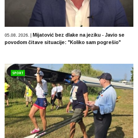
Mijatović bez dlake na jeziku - Javio se
05.08. 2026. |
povodom čitave situacije: "Koliko sam pogrešio"
SPORT