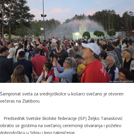
Šampionat sveta za srednjoškolce u košarci svečano je otvoren
večeras na Zlatiboru.
Predsednik Svetske školske federacije (ISF) Željko Tanasković
obratio se gostima na svečanoj ceremoniji otvaranja i poželeo
dobrodošlicu u Srbiju i lepo takmičenje.