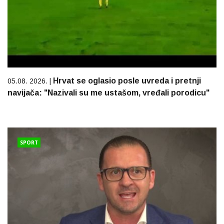
Hrvat se oglasio posle uvreda i pretnji
05.08. 2026. |
navijača: "Nazivali su me ustašom, vređali porodicu"
SPORT