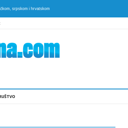
jačkom, srpskom i hrvatskom
t
RUŠTVO