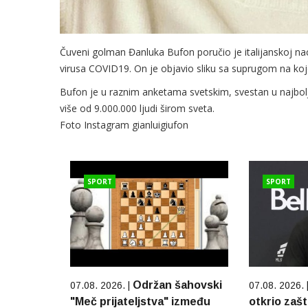
Čuveni golman Đanluka Bufon poručio je italijanskoj na
virusa COVID19. On je objavio sliku sa suprugom na ko
Bufon je u raznim anketama svetskim, svestan u najbol
više od 9.000.000 ljudi širom sveta.
Foto Instagram gianluigiufon
SPORT
SPORT
Održan šahovski
07.08. 2026. |
07.08. 2026. 
"Meč prijateljstva" između
otkrio zašt