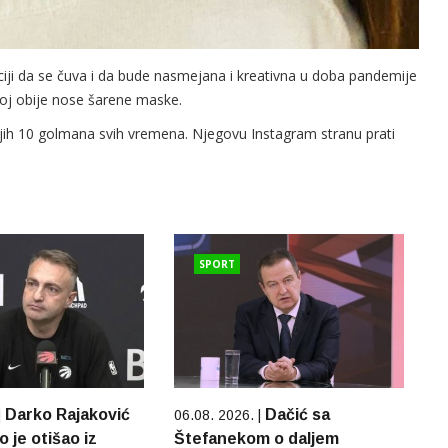
ciji da se čuva i da bude nasmejana i kreativna u doba pandemije
joj obije nose šarene maske.
jih 10 golmana svih vremena. Njegovu Instagram stranu prati
SPORT
Darko Rajaković
Dačić sa
|
06.08. 2026. |
o je otišao iz
Štefanekom o daljem