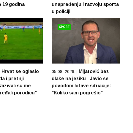
 19 godina
unapređenju i razvoju sporta
u policiji
SPORT
Hrvat se oglasio
Mijatović bez
|
05.08. 2026. |
a i pretnji
dlake na jeziku - Javio se
Nazivali su me
povodom čitave situacije:
ređali porodicu"
"Koliko sam pogrešio"