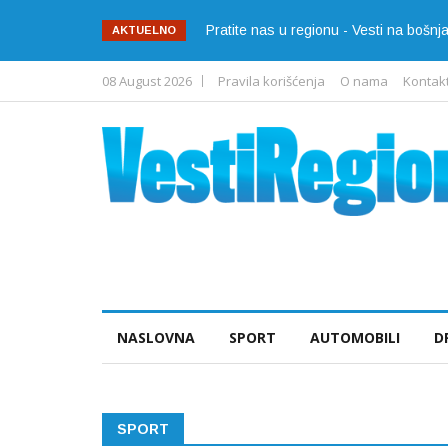
Pratite nas u regionu - Vesti na bošn
AKTUELNO
08 August 2026
Pravila korišćenja
O nama
Kontak
NASLOVNA
SPORT
AUTOMOBILI
D
SPORT