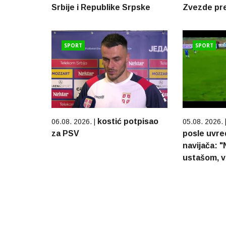
Srbije i Republike Srpske
Zvezde pre
SPORT
SPORT
kostić potpisao
06.08. 2026. |
05.08. 2026. 
za PSV
posle uvred
navijača: "
ustašom, v