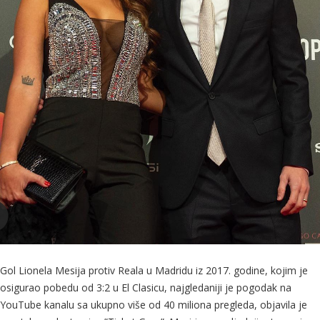
Gol Lionela Mesija protiv Reala u Madridu iz 2017. godine, kojim je
osigurao pobedu od 3:2 u El Clasicu, najgledaniji je pogodak na
YouTube kanalu sa ukupno više od 40 miliona pregleda, objavila je