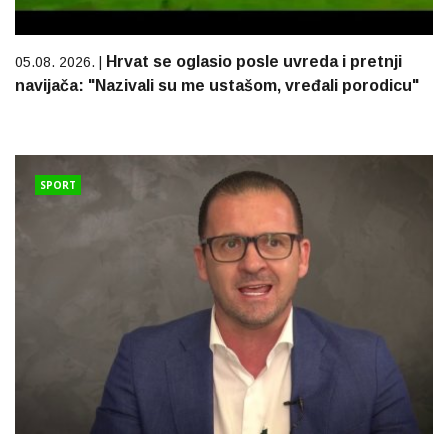
Hrvat se oglasio posle uvreda i pretnji
05.08. 2026. |
navijača: "Nazivali su me ustašom, vređali porodicu"
SPORT