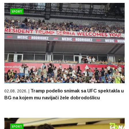
SPORT
Tramp podelio snimak sa UFC spektakla u
02.08. 2026. |
BG na kojem mu navijači žele dobrodošlicu
SPORT