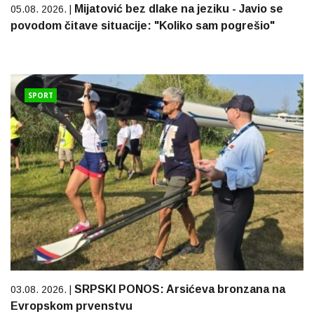
Mijatović bez dlake na jeziku - Javio se
05.08. 2026. |
povodom čitave situacije: "Koliko sam pogrešio"
SPORT
SRPSKI PONOS: Arsićeva bronzana na
03.08. 2026. |
Evropskom prvenstvu