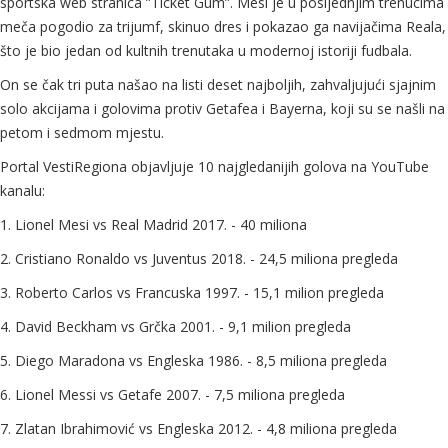
sportska web stranica ”Ticket Gum”. Mesi je u posljednjim trenucima
meča pogodio za trijumf, skinuo dres i pokazao ga navijačima Reala,
što je bio jedan od kultnih trenutaka u modernoj istoriji fudbala.
On se čak tri puta našao na listi deset najboljih, zahvaljujući sjajnim
solo akcijama i golovima protiv Getafea i Bayerna, koji su se našli na
petom i sedmom mjestu.
Portal VestiRegiona objavljuje 10 najgledanijih golova na YouTube
kanalu:
1. Lionel Mesi vs Real Madrid 2017. - 40 miliona
2. Cristiano Ronaldo vs Juventus 2018. - 24,5 miliona pregleda
3. Roberto Carlos vs Francuska 1997. - 15,1 milion pregleda
4. David Beckham vs Grčka 2001. - 9,1 milion pregleda
5. Diego Maradona vs Engleska 1986. - 8,5 miliona pregleda
6. Lionel Messi vs Getafe 2007. - 7,5 miliona pregleda
7. Zlatan Ibrahimović vs Engleska 2012. - 4,8 miliona pregleda