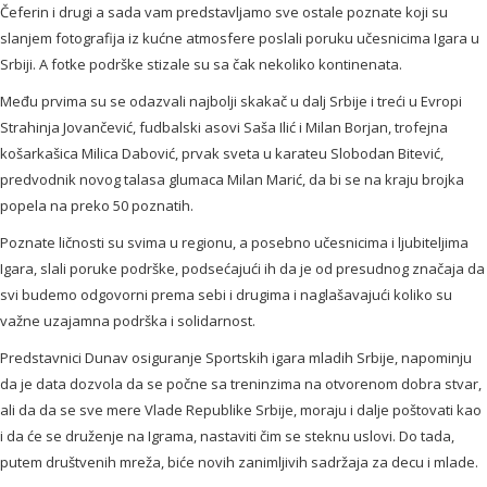
Čeferin i drugi a sada vam predstavljamo sve ostale poznate koji su
slanjem fotografija iz kućne atmosfere poslali poruku učesnicima Igara u
Srbiji. A fotke podrške stizale su sa čak nekoliko kontinenata.
Među prvima su se odazvali najbolji skakač u dalj Srbije i treći u Evropi
Strahinja Jovančević, fudbalski asovi Saša Ilić i Milan Borjan, trofejna
košarkašica Milica Dabović, prvak sveta u karateu Slobodan Bitević,
predvodnik novog talasa glumaca Milan Marić, da bi se na kraju brojka
popela na preko 50 poznatih.
Poznate ličnosti su svima u regionu, a posebno učesnicima i ljubiteljima
Igara, slali poruke podrške, podsećajući ih da je od presudnog značaja da
svi budemo odgovorni prema sebi i drugima i naglašavajući koliko su
važne uzajamna podrška i solidarnost.
Predstavnici Dunav osiguranje Sportskih igara mladih Srbije, napominju
da je data dozvola da se počne sa treninzima na otvorenom dobra stvar,
ali da da se sve mere Vlade Republike Srbije, moraju i dalje poštovati kao
i da će se druženje na Igrama, nastaviti čim se steknu uslovi. Do tada,
putem društvenih mreža, biće novih zanimljivih sadržaja za decu i mlade.