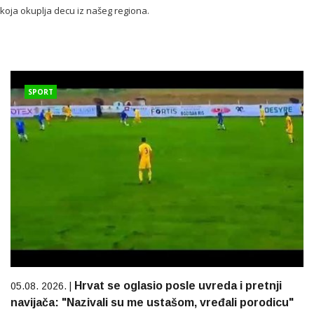
koja okuplja decu iz našeg regiona.
SPORT
Hrvat se oglasio posle uvreda i pretnji
05.08. 2026. |
navijača: "Nazivali su me ustašom, vređali porodicu"