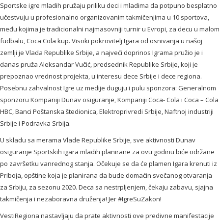
Sportske igre mladih pružaju priliku deci i mladima da potpuno besplatno
učestvuju u profesionalno organizovanim takmičenjima u 10 sportova,
među kojima je tradicionalni najmasovniji turnir u Evropi, za decu u malom
fudbalu, Coca Cola kup. Visoki pokrovitelj Igara od osnivanja u našoj
zemlji je Vlada Republike Srbije, a najveći doprinos Igrama pružio je i
danas pruža Aleksandar Vučić, predsednik Republike Srbije, koji je
prepoznao vrednost projekta, u interesu dece Srbije i dece regiona.
Posebnu zahvalnost Igre uz medije duguju i pulu sponzora: Generalnom
sponzoru Kompaniji Dunav osiguranje, Kompaniji Coca- Cola i Coca – Cola
HBC, Banci Poštanska štedionica, Elektroprivredi Srbije, Naftnoj industriji
Srbije i Podravka Srbija.
U skladu sa merama Vlade Republike Srbije, sve aktivnosti Dunav
osiguranje Sportskih igara mladih planirane za ovu godinu biće održane
po završetku vanrednog stanja. Očekuje se da će plamen Igara krenuti iz
Priboja, opštine koja je planirana da bude domaćin svečanog otvaranja
za Srbiju, za sezonu 2020. Deca sa nestrpljenjem, čekaju zabavu, sjajna
takmičenja i nezaboravna druženja! Jer #IgreSuZakon!
VestiRegiona nastavljaju da prate aktivnosti ove predivne manifestacije