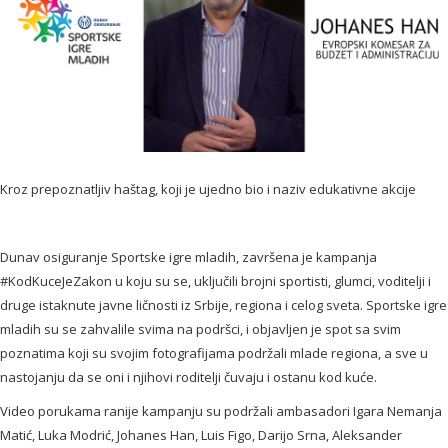
Kroz prepoznatljiv haštag, koji je ujedno bio i naziv edukativne akcije
Dunav osiguranje Sportske igre mladih, završena je kampanja
#KodKuceJeZakon u koju su se, uključili brojni sportisti, glumci, voditelji i
druge istaknute javne ličnosti iz Srbije, regiona i celog sveta. Sportske igre
mladih su se zahvalile svima na podršci, i objavljen je spot sa svim
poznatima koji su svojim fotografijama podržali mlade regiona, a sve u
nastojanju da se oni i njihovi roditelji čuvaju i ostanu kod kuće.
Video porukama ranije kampanju su podržali ambasadori Igara Nemanja
Matić, Luka Modrić, Johanes Han, Luis Figo, Darijo Srna, Aleksander