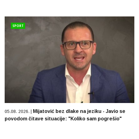
SPORT
Mijatović bez dlake na jeziku - Javio se
05.08. 2026. |
povodom čitave situacije: "Koliko sam pogrešio"