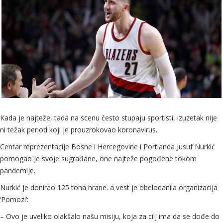
Kada je najteže, tada na scenu često stupaju sportisti, izuzetak nije
ni težak period koji je prouzrokovao koronavirus.
Centar reprezentacije Bosne i Hercegovine i Portlanda Jusuf Nurkić
pomogao je svoje sugrađane, one najteže pogođene tokom
pandemije.
Nurkić je donirao 125 tona hrane. a vest je obelodanila organizacija
‘Pomozi’:
– Ovo je uveliko olakšalo našu misiju, koja za cilj ima da se dođe do