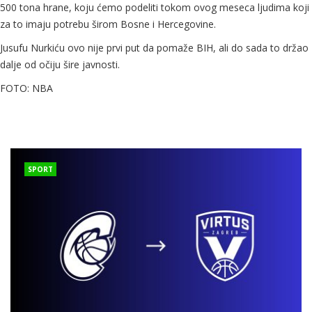
500 tona hrane, koju ćemo podeliti tokom ovog meseca ljudima koji
za to imaju potrebu širom Bosne i Hercegovine.
Jusufu Nurkiću ovo nije prvi put da pomaže BIH, ali do sada to držao
dalje od očiju šire javnosti.
FOTO: NBA
SPORT