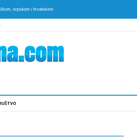
jačkom, srpskom i hrvatskom
t
RUŠTVO