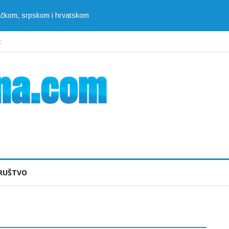
jačkom, srpskom i hrvatskom
t
RUŠTVO