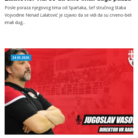
Posle poraza njegovog tima od Spartaka, šef stručnog štaba
Vojvodine Nenad Lalatović je izjavio da se vidi da su crveno-beli
imali dug...
24.05.2020.