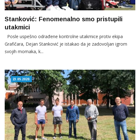
Stanković: Fenomenalno smo pristupili
utakmici
Posle uspešno odrađene kontrolne utakmice protiv ekipa
Grafičara, Dejan Stanković je istakao da je zadovoljan igrom
svojih momaka, k...
23.05.2020.