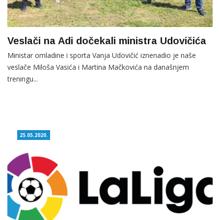
Veslači na Adi dočekali ministra Udovičića
Ministar omladine i sporta Vanja Udovičić iznenadio je naše
veslače Miloša Vasića i Martina Mačkovića na današnjem
treningu...
25.05.2020.