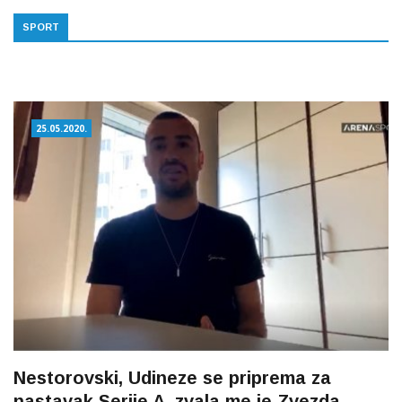
SPORT
25.05.2020.
Nestorovski, Udineze se priprema za
nastavak Serije A, zvala me je Zvezda