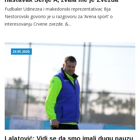
Fudbaler Udinezea i makedonski reprezentativac Ilija
Nestorovski govorio je u razgovoru za ‘Arena sport’ o
interesovanju Crvene zvezde. &...
24.05.2020.
Lalatović: Vidi se da smo imali dugu pauzu