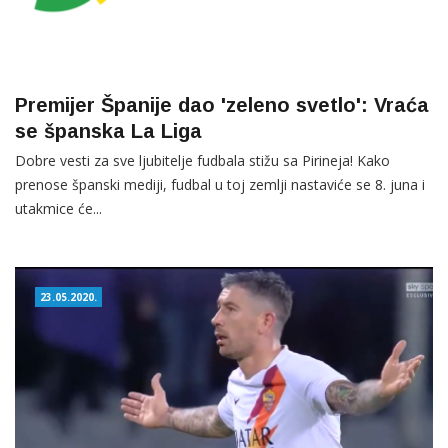
Premijer Španije dao 'zeleno svetlo': Vraća
se španska La Liga
Dobre vesti za sve ljubitelje fudbala stižu sa Pirineja! Kako
prenose španski mediji, fudbal u toj zemlji nastaviće se 8. juna i
utakmice će...
23.05.2020.