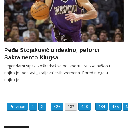
Peđa Stojaković u idealnoj petorci
Sakramento Kingsa
Legendarni srpski koškarkaš se po izboru ESPN-a našao u
najboljoj postavi ,,kraljeva” svih vremena. Pored njega u
najbolje...
Previous
1
2
...
426
427
428
...
434
435
N