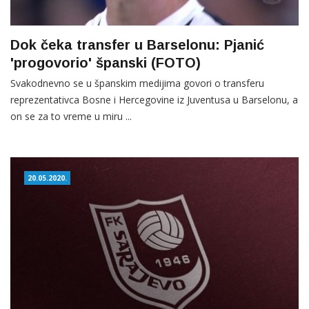
Dok čeka transfer u Barselonu: Pjanić
'progovorio' španski (FOTO)
Svakodnevno se u španskim medijima govori o transferu
reprezentativca Bosne i Hercegovine iz Juventusa u Barselonu, a
on se za to vreme u miru ...
20.05.2020.