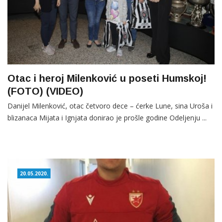
Otac i heroj Milenković u poseti Humskoj!
(FOTO) (VIDEO)
Danijel Milenković, otac četvoro dece – ćerke Lune, sina Uroša i
blizanaca Mijata i Ignjata donirao je prošle godine Odeljenju ...
20.05.2020.