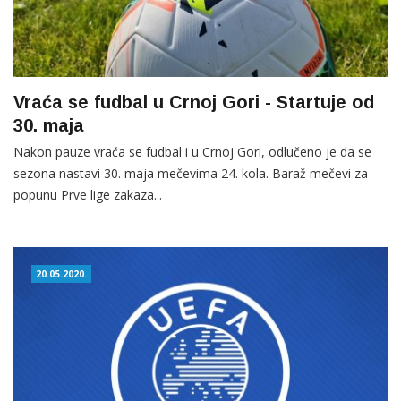
Vraća se fudbal u Crnoj Gori - Startuje od
30. maja
Nakon pauze vraća se fudbal i u Crnoj Gori, odlučeno je da se
sezona nastavi 30. maja mečevima 24. kola. Baraž mečevi za
popunu Prve lige zakaza...
20.05.2020.