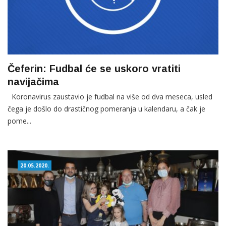
Čeferin: Fudbal će se uskoro vratiti
navijačima
Koronavirus zaustavio je fudbal na više od dva meseca, usled
čega je došlo do drastičnog pomeranja u kalendaru, a čak je
pome...
20.05.2020.