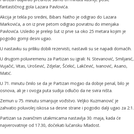
fantastičnog gola Lazara Pavlovića.
Akcija je tekla po sredini, Bibars Natho je odigrao do Lazara
Markovića, a on iz prve petom odigrao povratnu do imenjaka
Pavlovića. Usledio je prelep šut iz prve sa oko 25 metara kojim je
pogodio gornji desni ugao.
U nastavku su priliku dobili rezervisti, nastavili su se napadi domaćih.
U drugom poluvremenu za Partizan su igrali: N. Stevanović, Smiljanić,
Vujačić, Vitas, Urošević, Zdjelar, Šćekić, Lakčević, Ivanović, Asano,
Matić.
U 71. minutu činilo se da je Partizan mogao da dobije penal, bilo je
osnova, ali je i ovoga puta sudija odlučio da ne svira ništa.
Zemun u 75. minutu smanjuje vođstvo. Veljko Kuzmanović je
zahvatio poluvolej iskosa sa desne strane i pogodio dalji ugao za 2:1.
Partizan sa zvaničnim utakmicama nastavlja 30. maja, kada će
najverovatnije od 17.30, dočekati lučansku Mladost.