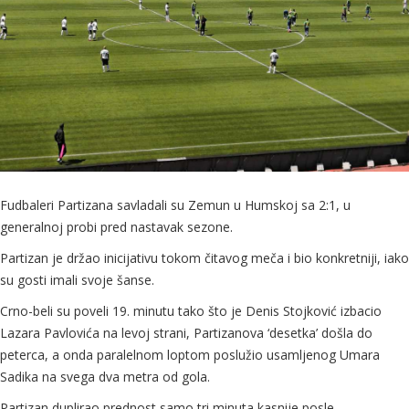
Fudbaleri Partizana savladali su Zemun u Humskoj sa 2:1, u
generalnoj probi pred nastavak sezone.
Partizan je držao inicijativu tokom čitavog meča i bio konkretniji, iako
su gosti imali svoje šanse.
Crno-beli su poveli 19. minutu tako što je Denis Stojković izbacio
Lazara Pavlovića na levoj strani, Partizanova ‘desetka’ došla do
peterca, a onda paralelnom loptom poslužio usamljenog Umara
Sadika na svega dva metra od gola.
Partizan duplirao prednost samo tri minuta kasnije posle