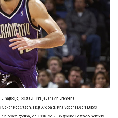
 najboljoj postavi ,,kraljeva” svih vremena.
Oskar Robertson, Nejt Arčibald, Kris Veber i Džeri Lukas.
punih osam godina, od 1998. do 2006.godine i ostavio neizbrisiv