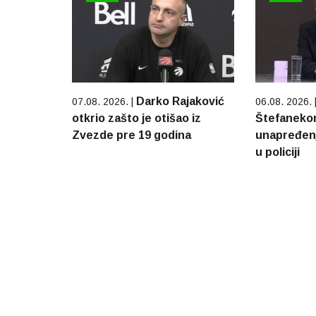
Darko Rajaković
07.08. 2026. |
06.08. 2026. 
otkrio zašto je otišao iz
Štefaneko
Zvezde pre 19 godina
unapređenj
u policiji