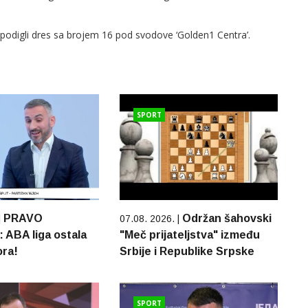
h podigli dres sa brojem 16 pod svodove ‘Golden1 Centra’.
SPORT
PRAVO
Održan šahovski
|
07.08. 2026. |
ABA liga ostala
"Meč prijateljstva" između
ora!
Srbije i Republike Srpske
SPORT