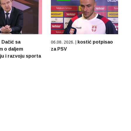
Dačić sa
kostić potpisao
|
06.08. 2026. |
m o daljem
za PSV
u i razvoju sporta