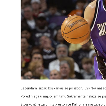
Legendarni srpski koškarkaš se po izboru ESPN-a našao u
Pored njega u najboljem timu Sakramenta nalaze se još 
Stojaković je za tim iz prestonice Kalifornije nastupao 