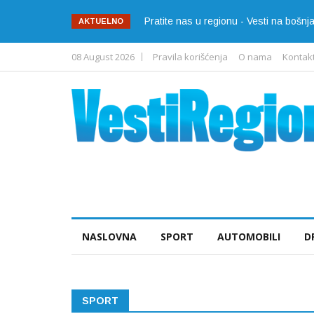
Pratite nas u regionu - Vesti na bošn
AKTUELNO
08 August 2026
Pravila korišćenja
O nama
Kontak
NASLOVNA
SPORT
AUTOMOBILI
D
SPORT