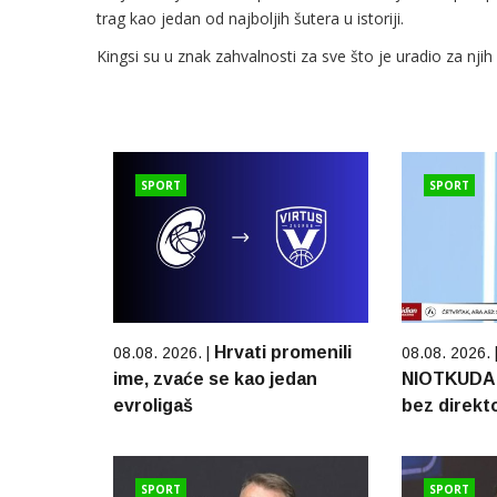
trag kao jedan od najboljih šutera u istoriji.
Kingsi su u znak zahvalnosti za sve što je uradio za nji
SPORT
SPORT
Hrvati promenili
08.08. 2026. |
08.08. 2026. 
ime, zvaće se kao jedan
NIOTKUDA: 
evroligaš
bez direkt
SPORT
SPORT