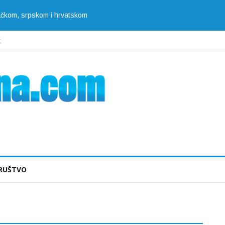
jačkom, srpskom i hrvatskom
t
RUŠTVO