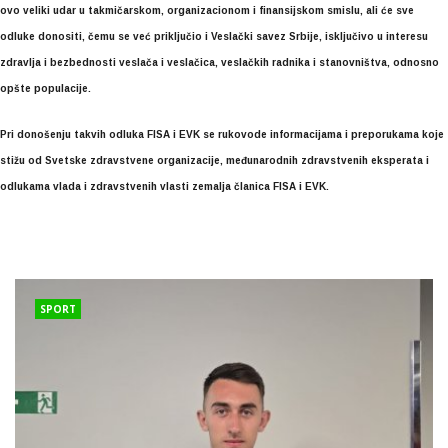
ovo veliki udar u takmičarskom, organizacionom i finansijskom smislu, ali će sve
odluke donositi, čemu se već priključio i Veslački savez Srbije, isključivo u interesu
zdravlja i bezbednosti veslača i veslačica, veslačkih radnika i stanovništva, odnosno
opšte populacije.
Pri donošenju takvih odluka FISA i EVK se rukovode informacijama i preporukama koje
stižu od Svetske zdravstvene organizacije, međunarodnih zdravstvenih eksperata i
odlukama vlada i zdravstvenih vlasti zemalja članica FISA i EVK.
SPORT