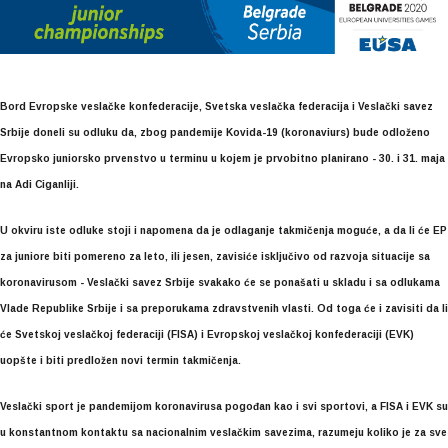
Bord Evropske veslačke konfederacije, Svetska veslačka federacija i Veslački savez
Srbije doneli su odluku da, zbog pandemije Kovida-19 (koronaviurs) bude odloženo
Evropsko juniorsko prvenstvo u terminu u kojem je prvobitno planirano - 30. i 31. maja
na Adi Ciganliji.
U okviru iste odluke stoji i napomena da je odlaganje takmičenja moguće, a da li će EP
za juniore biti pomereno za leto, ili jesen, zavisiće isključivo od razvoja situacije sa
koronavirusom - Veslački savez Srbije svakako će se ponašati u skladu i sa odlukama
Vlade Republike Srbije i sa preporukama zdravstvenih vlasti. Od toga će i zavisiti da li
će Svetskoj veslačkoj federaciji (FISA) i Evropskoj veslačkoj konfederaciji (EVK)
uopšte i biti predložen novi termin takmičenja.
Veslački sport je pandemijom koronavirusa pogođan kao i svi sportovi, a FISA i EVK su
u konstantnom kontaktu sa nacionalnim veslačkim savezima, razumeju koliko je za sve