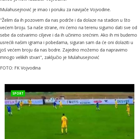
Mulahusejnović je imao i poruku za navijače Vojvodine.
"Želim da ih pozovem da nas podrže i da dolaze na stadion u što
većem broju. Sa naše strane, mi ćemo na terenu sigurno dati sve od
sebe da ostvarimo ciljeve i da ih učinimo srećnim. Ako ih mi budemo
usrećili našim igrama i pobedama, siguran sam da će oni dolaziti u
još većem broju da nas bodre. Zajedno možemo da napravimo
mnogo velikih stvari", zaključio je Mulahusejnović
FOTO: FK Vojvodina
SPORT