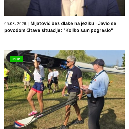
Mijatović bez dlake na jeziku - Javio se
05.08. 2026. |
povodom čitave situacije: "Koliko sam pogrešio"
SPORT