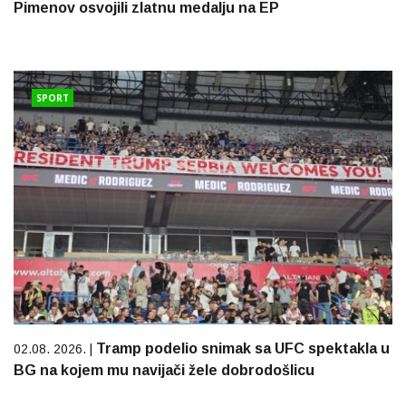
Pimenov osvojili zlatnu medalju na EP
SPORT
Tramp podelio snimak sa UFC spektakla u
02.08. 2026. |
BG na kojem mu navijači žele dobrodošlicu