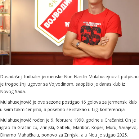
Dosadašnji fudbaler jermenske Noe Nardin Mulahusejnović potpisao
je trogodišnji ugovor sa Vojvodinom, saopštio je danas klub iz
Novog Sada.
Mulahusejnović je ove sezone postigao 16 golova za jermenski klub
u svim takmičenjima, a posebno se istakao u Ligi konferencija.
Mulahusejnović rođen je 9. februara 1998. godine u Gračanici. On je
igrao za Gračanicu, Zrinjski, Gabelu, Maribor, Koper, Muru, Sarajevo,
Dinamo Mahačkalu, ponovo za Zrinjski, a u Nou je stigao 2025.