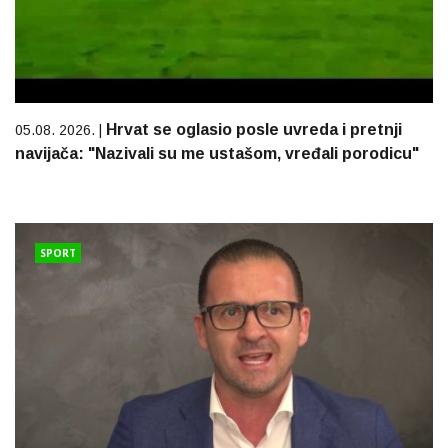
Hrvat se oglasio posle uvreda i pretnji
05.08. 2026. |
navijača: "Nazivali su me ustašom, vređali porodicu"
SPORT