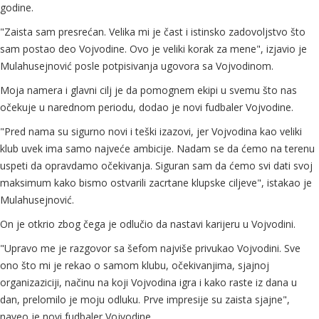
godine.
"Zaista sam presrećan. Velika mi je čast i istinsko zadovoljstvo što
sam postao deo Vojvodine. Ovo je veliki korak za mene", izjavio je
Mulahusejnović posle potpisivanja ugovora sa Vojvodinom.
Moja namera i glavni cilj je da pomognem ekipi u svemu što nas
očekuje u narednom periodu, dodao je novi fudbaler Vojvodine.
"Pred nama su sigurno novi i teški izazovi, jer Vojvodina kao veliki
klub uvek ima samo najveće ambicije. Nadam se da ćemo na terenu
uspeti da opravdamo očekivanja. Siguran sam da ćemo svi dati svoj
maksimum kako bismo ostvarili zacrtane klupske ciljeve", istakao je
Mulahusejnović.
On je otkrio zbog čega je odlučio da nastavi karijeru u Vojvodini.
"Upravo me je razgovor sa šefom najviše privukao Vojvodini. Sve
ono što mi je rekao o samom klubu, očekivanjima, sjajnoj
organizaziciji, načinu na koji Vojvodina igra i kako raste iz dana u
dan, prelomilo je moju odluku. Prve impresije su zaista sjajne",
naveo je novi fudbaler Vojvodine.