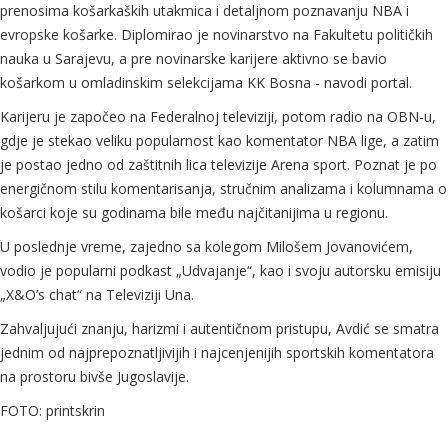
prenosima košarkaških utakmica i detaljnom poznavanju NBA i
evropske košarke. Diplomirao je novinarstvo na Fakultetu političkih
nauka u Sarajevu, a pre novinarske karijere aktivno se bavio
košarkom u omladinskim selekcijama KK Bosna - navodi portal.
Karijeru je započeo na Federalnoj televiziji, potom radio na OBN-u,
gdje je stekao veliku popularnost kao komentator NBA lige, a zatim
je postao jedno od zaštitnih lica televizije Arena sport. Poznat je po
energičnom stilu komentarisanja, stručnim analizama i kolumnama o
košarci koje su godinama bile među najčitanijima u regionu.
U poslednje vreme, zajedno sa kolegom Milošem Jovanovićem,
vodio je popularni podkast „Udvajanje“, kao i svoju autorsku emisiju
„X&O’s chat“ na Televiziji Una.
Zahvaljujući znanju, harizmi i autentičnom pristupu, Avdić se smatra
jednim od najprepoznatljivijih i najcenjenijih sportskih komentatora
na prostoru bivše Jugoslavije.
FOTO: printskrin