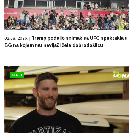
Tramp podelio snimak sa UFC spektakla u
02.08. 2026. |
BG na kojem mu navijači žele dobrodošlicu
SPORT