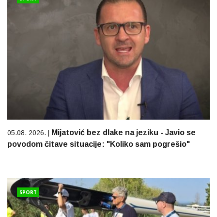
Mijatović bez dlake na jeziku - Javio se
05.08. 2026. |
povodom čitave situacije: "Koliko sam pogrešio"
SPORT