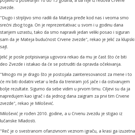
pojavio u poslednjih 10 do 15 godina, a da nije iz redova Crvene
zvezde.
"Dugo i strpljivo smo radili da Mateja pređe kod nas i veoma smo
srećni zbog toga. On je reprezentativac u svom i u godinu dana
starijem uzrastu, tako da smo napravili jedan veliki posao i siguran
sam da je Mateja budućnost Crvene zvezde", rekao je Jelić za klupski
sajt.
Jelić je posle potpisivanja ugovora rekao da mu je čast što će biti
deo Zvezde i istakao da će se potruditi da opravda očekivanja.
"Mnogo mi je drago što je postojala zainteresovanost za mene i to
će mi biti dodatni vetar u leđa da treniram još jače i da ostvarujem
bolje rezultate. Sigurno da sebe vidim u prvom timu. Ciljevi su da ja
napredujem kao igrač i da jednog dana zaigram za prvi tim Crvene
zvezde", rekao je Milošević.
Milošević je rođen 2010. godine, a u Crvenu zvezdu je stigao iz
lučanske Mladosti.
"Reč je o svestranom ofanzivnom veznom igraču, a krasi ga izuzetna