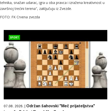
tehnika, snažan udarac, igra u oba pravca i izražena kreativnost u
završnoj trećini terena", zaključuju iz Zvezde.
FOTO: FK Crvena zvezda
SPORT
Održan šahovski "Meč prijateljstva"
07.08. 2026. |