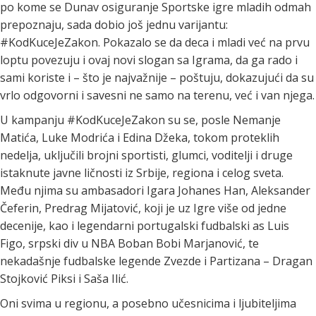
po kome se Dunav osiguranje Sportske igre mladih odmah
prepoznaju, sada dobio još jednu varijantu:
#KodKuceJeZakon. Pokazalo se da deca i mladi već na prvu
loptu povezuju i ovaj novi slogan sa Igrama, da ga rado i
sami koriste i – što je najvažnije – poštuju, dokazujući da su
vrlo odgovorni i savesni ne samo na terenu, već i van njega.
U kampanju #KodKuceJeZakon su se, posle Nemanje
Matića, Luke Modrića i Edina Džeka, tokom proteklih
nedelja, uključili brojni sportisti, glumci, voditelji i druge
istaknute javne ličnosti iz Srbije, regiona i celog sveta.
Među njima su ambasadori Igara Johanes Han, Aleksander
Čeferin, Predrag Mijatović, koji je uz Igre više od jedne
decenije, kao i legendarni portugalski fudbalski as Luis
Figo, srpski div u NBA Boban Bobi Marjanović, te
nekadašnje fudbalske legende Zvezde i Partizana – Dragan
Stojković Piksi i Saša Ilić.
Oni svima u regionu, a posebno učesnicima i ljubiteljima