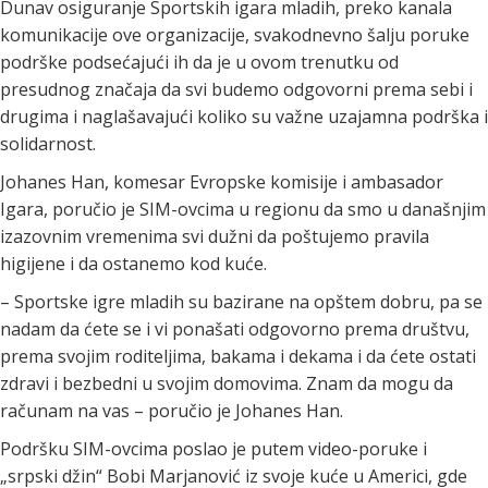
Dunav osiguranje Sportskih igara mladih, preko kanala
komunikacije ove organizacije, svakodnevno šalju poruke
podrške podsećajući ih da je u ovom trenutku od
presudnog značaja da svi budemo odgovorni prema sebi i
drugima i naglašavajući koliko su važne uzajamna podrška i
solidarnost.
Johanes Han, komesar Evropske komisije i ambasador
Igara, poručio je SIM-ovcima u regionu da smo u današnjim
izazovnim vremenima svi dužni da poštujemo pravila
higijene i da ostanemo kod kuće.
– Sportske igre mladih su bazirane na opštem dobru, pa se
nadam da ćete se i vi ponašati odgovorno prema društvu,
prema svojim roditeljima, bakama i dekama i da ćete ostati
zdravi i bezbedni u svojim domovima. Znam da mogu da
računam na vas – poručio je Johanes Han.
Podršku SIM-ovcima poslao je putem video-poruke i
„srpski džin“ Bobi Marjanović iz svoje kuće u Americi, gde