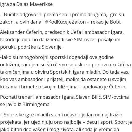
igra za Dalas Maverikse.
– Budite odgovorni prema sebi i prema drugima, Igre su
zakon, a ovih dana i #KodKuceJeZakon – rekao je Bobi.
Aleksander Čeferin, predsednik Uefa i ambasador Igara,
takođe je odlučio da iznenadi sve SIM-ovce i pošalje im
poruku podrške iz Slovenije:
-Iako su mnogobrojni sportski događaji ove godine
odloženi, radujem se što ćemo se uskoro ponovo družiti na
takmičenjima u okviru Sportskih igara mladih. Do tada vas,
kao vaš ambasador i prijatelj, molim da ostanete u svojim
kućama i brinete o svojim bližnjima – apelovao je Čeferin.
Poznati trener i ambasador Igara, Slaven Bilić, SIM-ovcima
se javio iz Birmingema:
– Sportske igre mladih su mi odavno jedan od najdražih
projekata, jer ujedinjuju ono najbolje – decu i sport. Sport je
jako bitan deo vašeg i mog života, ali sada je vreme da