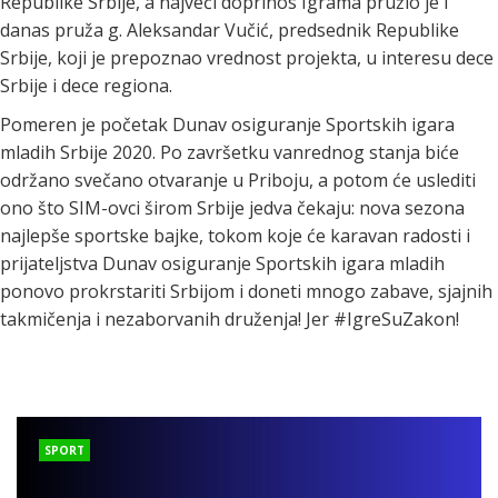
Republike Srbije, a najveći doprinos Igrama pružio je i
danas pruža g. Aleksandar Vučić, predsednik Republike
Srbije, koji je prepoznao vrednost projekta, u interesu dece
Srbije i dece regiona.
Pomeren je početak Dunav osiguranje Sportskih igara
mladih Srbije 2020. Po završetku vanrednog stanja biće
održano svečano otvaranje u Priboju, a potom će uslediti
ono što SIM-ovci širom Srbije jedva čekaju: nova sezona
najlepše sportske bajke, tokom koje će karavan radosti i
prijateljstva Dunav osiguranje Sportskih igara mladih
ponovo prokrstariti Srbijom i doneti mnogo zabave, sjajnih
takmičenja i nezaborvanih druženja! Jer #IgreSuZakon!
SPORT