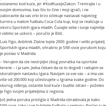
ostanemo kod kuće, jer #KodKuceJeZakon. Trenirajte i u
svojim domovima, kao što to čine i moji igrači, i ne
zaboravite da vas vrlo brzo očekuje nastavak najvećeg
turnira u malom fudbalu Coca-Cola kup, koji se realizuje u
okviru Sportskih igara mladih. Čuvajte sebe i svoje najmilije
i vidimo se uskoro – poručio je Bilić.
Luis Figo, dobitnik Zlatne lopte 2000. godine i veliki prijatelj
Sportskih igara mladih, ohrabrio je SIM-ovce porukom koju
je poslao iz Madrida.
– Verujem da ste nestrpljivi zbog povratka na sportske
terene – i ja sam. Jedva čekam da se to dogodi i radujem se
skorašnjem nastavku Igara. Navijam za sve vas – a ima vas
više od 200.000 koji učestvujete u Igrama svake godine. Do
skorog viđenja, ostanite kod kuće i budite zdravi – poželeo
je Figo svojim prijateljima iz regiona.
Još jedna poruka pristigla iz Madrida obradovala je kako
SIM-ovce, tako i sve ljubitelje fudbala u regionu. Poslao ju je