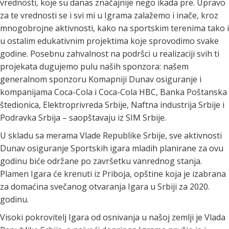
vrednosti, koje su danas značajnije nego ikada pre. Upravo
za te vrednosti se i svi mi u Igrama zalažemo i inače, kroz
mnogobrojne aktivnosti, kako na sportskim terenima tako i
u ostalim edukativnim projektima koje sprovodimo svake
godine. Posebnu zahvalnost na podršci u realizaciji svih ti
projekata dugujemo pulu naših sponzora: našem
generalnom sponzoru Komapniji Dunav osiguranje i
kompanijama Coca-Cola i Coca-Cola HBC, Banka Poštanska
štedionica, Elektroprivreda Srbije, Naftna industrija Srbije i
Podravka Srbija – saopštavaju iz SIM Srbije.
U skladu sa merama Vlade Republike Srbije, sve aktivnosti
Dunav osiguranje Sportskih igara mladih planirane za ovu
godinu biće održane po završetku vanrednog stanja.
Plamen Igara će krenuti iz Priboja, opštine koja je izabrana
za domaćina svečanog otvaranja Igara u Srbiji za 2020.
godinu.
Visoki pokrovitelj Igara od osnivanja u našoj zemlji je Vlada