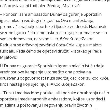
naš proslavljeni fudbaler Predrag Mijatović:
– Ponosni sam ambasador Dunav osiguranje Sportskih
igara mladih već dugi niz godina. Ova manifestacija
promoviše najbolje sportske i ljudske vrednosti. Nastavak
sezone Igara očekujemo uskoro, stoga pripremajte se – u
svojim domovima, naravno – jer #KodKuceJeZakon.
Radujem se državnoj završnici Coca-Cola kupa u malom
fudbalu, kada ćemo se opet svi družiti – istakao je Peđa
Mijatović.
U Dunav osiguranje Sportskim igrama mladih ističu da je
vrednost ove kampanje u tome što ona poziva na
društvenu odgovornost i nudi sadržaj deci dok su kod kuće,
kroz haštag koji ujedinjuje: #KodKuceJeZakon.
– Tu su i motivacione poruke, ali i poruke ohrabrenja naših
sportista i međunarodnih ambasadora, koji su uzor deci i
mladima u poštovanju i negovanju pravih životnih