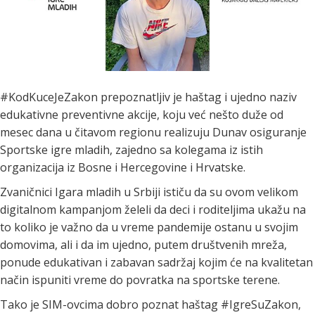
#KodKuceJeZakon prepoznatljiv je haštag i ujedno naziv
edukativne preventivne akcije, koju već nešto duže od
mesec dana u čitavom regionu realizuju Dunav osiguranje
Sportske igre mladih, zajedno sa kolegama iz istih
organizacija iz Bosne i Hercegovine i Hrvatske.
Zvaničnici Igara mladih u Srbiji ističu da su ovom velikom
digitalnom kampanjom želeli da deci i roditeljima ukažu na
to koliko je važno da u vreme pandemije ostanu u svojim
domovima, ali i da im ujedno, putem društvenih mreža,
ponude edukativan i zabavan sadržaj kojim će na kvalitetan
način ispuniti vreme do povratka na sportske terene.
Tako je SIM-ovcima dobro poznat haštag #IgreSuZakon,