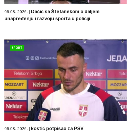
Dačić sa Štefanekom o daljem
06.08. 2026. |
unapređenju i razvoju sporta u policiji
SPORT
kostić potpisao za PSV
06.08. 2026. |