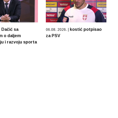
Dačić sa
kostić potpisao
|
06.08. 2026. |
m o daljem
za PSV
u i razvoju sporta