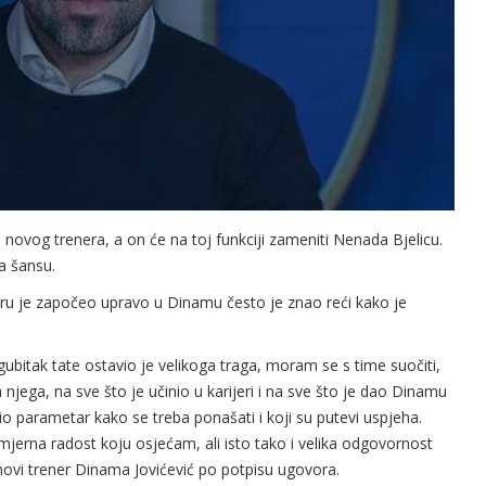
novog trenera, a on će na toj funkciji zameniti Nenada Bjelicu.
a šansu.
ijeru je započeo upravo u Dinamu često je znao reći kako je
ubitak tate ostavio je velikoga traga, moram se s time suočiti,
 njega, na sve što je učinio u karijeri i na sve što je dao Dinamu
bio parametar kako se treba ponašati i koji su putevi uspjeha.
mjerna radost koju osjećam, ali isto tako i velika odgovornost
ovi trener Dinama Jovićević po potpisu ugovora.