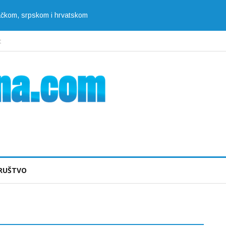
jačkom, srpskom i hrvatskom
t
RUŠTVO