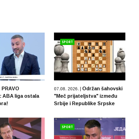
SPORT
PRAVO
Održan šahovski
|
07.08. 2026. |
ABA liga ostala
"Meč prijateljstva" između
ora!
Srbije i Republike Srpske
SPORT