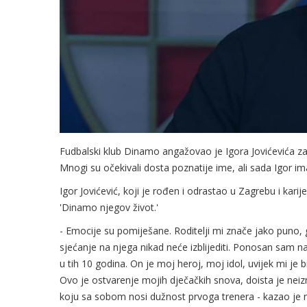
Fudbalski klub Dinamo angažovao je Igora Jovićevića za 
Mnogi su očekivali dosta poznatije ime, ali sada Igor im
Igor Jovićević, koji je rođen i odrastao u Zagrebu i kar
'Dinamo njegov život.'
- Emocije su pomiješane. Roditelji mi znače jako puno, g
sjećanje na njega nikad neće izblijediti. Ponosan sam na
u tih 10 godina. On je moj heroj, moj idol, uvijek mi je 
Ovo je ostvarenje mojih dječačkih snova, doista je neiz
koju sa sobom nosi dužnost prvoga trenera - kazao je n