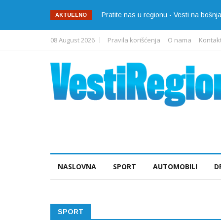
Pratite nas u regionu - Vesti na bošn
AKTUELNO
08 August 2026
Pravila korišćenja
O nama
Kontak
NASLOVNA
SPORT
AUTOMOBILI
D
SPORT