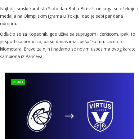
Najbolji srpski karatista Slobodan Boba Bitević, od koga se očekuje i
medalja na Olimpijskim igrama u Tokiju, dao je sebi par dana
odmora.
Odlučio se za Kopaonik, gde uživa sa suprugom i ćerkicom. Ipak, to
je sportska porodica, pa su danas imali pešačku turu tačno 5
kilometara. Bravo za njih i nadamo se novim uspesima ovog karate
šampiona iz Pančeva.
SPORT