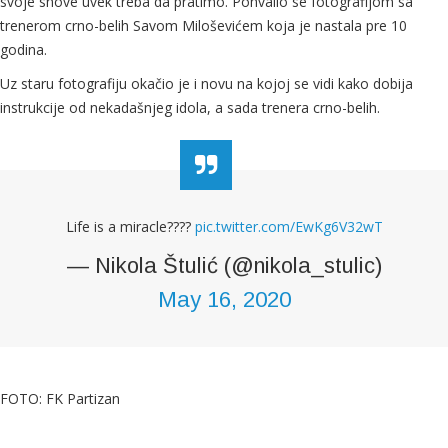
svoje snove uvek treba da pratimo. Pohvalio se fotografijom sa
trenerom crno-belih Savom Miloševićem koja je nastala pre 10
godina.
Uz staru fotografiju okačio je i novu na kojoj se vidi kako dobija
instrukcije od nekadašnjeg idola, a sada trenera crno-belih.
Life is a miracle????
pic.twitter.com/EwKg6V32wT
— Nikola Štulić (@nikola_stulic)
May 16, 2020
FOTO: FK Partizan