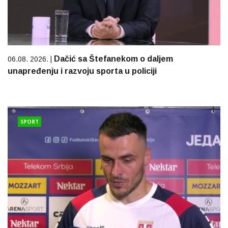
Dačić sa Štefanekom o daljem
06.08. 2026. |
unapređenju i razvoju sporta u policiji
SPORT