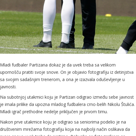
Mladi fudbaler Partizana dokaz je da uvek treba sa velikom
upornošču pratiti svoje snove. On je objavio fotografiju iz detinjstva
sa svojim sadašnjim trenerom, a ona je izazvala oduševljenje u
javnosti.
Na subotnjoj utakmici koju je Partizan odigrao između sebe javnost
je imala prilike da upozna mladog fudbalera crno-belih Nikolu Štulića.
Mladi igrač prethodne nedelje priključen je prvom timu.
Nakon prve utakmice koju je odigrao sa seniorima podelio je na
društvenim mrežama fotografiju koja na najbolji način oslikava da