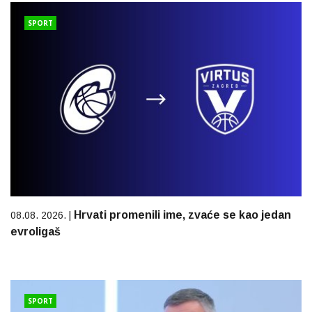
SPORT
Hrvati promenili ime, zvaće se kao jedan
08.08. 2026. |
evroligaš
SPORT