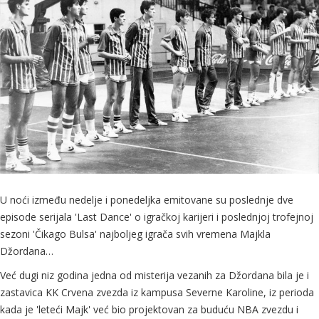
U noći između nedelje i ponedeljka emitovane su poslednje dve
episode serijala 'Last Dance' o igračkoj karijeri i poslednjoj trofejnoj
sezoni 'Čikago Bulsa' najboljeg igrača svih vremena Majkla
Džordana…
Već dugi niz godina jedna od misterija vezanih za Džordana bila je i
zastavica KK Crvena zvezda iz kampusa Severne Karoline, iz perioda
kada je 'leteći Majk' već bio projektovan za buduću NBA zvezdu i