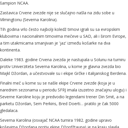
šampion NCAA.
Zastavica Crvene zvezde nije se slučajno našla na zidu sobe u
Vilmingtonu (Severna Karolina).
Tih godina vrlo često najbolji koledž timovi igrali su sa evropskim
klubovima i nacionalnim timovima mečeve u SAD, ali i širom Evrope,
a tim utakmicama smanjivan je 'jaz' između košarke na dva
kontinenta.
Daleke 1983. godine Crvena zvezda je nastupala u Solunu na turniru
protiv Univerziteta Severna Karolina, u kome je glavna zvezda bio
Majkl Džordan, a učestvovale su i ekipe Grčke i italijanskog Berdena.
Finalni meč u kome su se našle ekipe Crvene zvezde (koja je u
narednim sezonama u periodu SFRJ imala izuzetno značajnu ulogu) i
Severne Karoline koju je predvodio legendarni trener Din Smit, a na
parketu Džordan, Sem Perkins, Bred Doerti… pratilo je čak 5000
gledalaca.
Severna Karolina (osvajač NCAA turnira 1982. godine upravo
koševima Džordana protiv ekipe Džordžtauna) je na kraju slavila