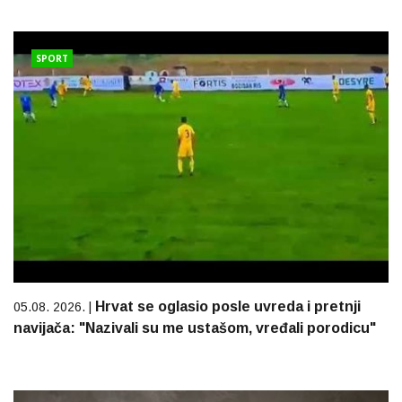
SPORT
Hrvat se oglasio posle uvreda i pretnji
05.08. 2026. |
navijača: "Nazivali su me ustašom, vređali porodicu"