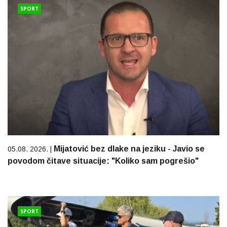
SPORT
Mijatović bez dlake na jeziku - Javio se
05.08. 2026. |
povodom čitave situacije: "Koliko sam pogrešio"
SPORT