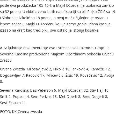
posle dva produžetka 105-104, a Majkl Džordan je utakmicu završio
sa 32 poena. U ekipi crveno-belih najefikasniji su bili Rajko Žižić sa 19
i Slobodan Nikolić sa 18 poena, a ovaj meč očigledno je ostao u
lepom sećanju Majklu Džordanu koji je samo godinu dana kasnije
izašao na draft kao treći pik… sve ostalo je istorija košarke.
A za ljubitelje dokumentacije evo i strelaca sa utakmice u kojoj je
Severna Karolina predvođena Majkom Džordanom pobedila Crvenu
zvezdu:
Crvena Zvezda: Milosavljević 2, Nikolić 18, Janković 4, Karadžić 12,
Bogosavljev 7, Radović 17, Milićević 5, Žižić 19, Kovačević 12, Avdija
8.
Severna Karolina: Baz Peterson 6, Majkl Džordan 32, Stiv Hejl 10,
Smit 6, Popson 4, Sem Perkins 18, Met Doerti 8, Bred Dogerti 8,
Sesil Eksjum 11.
FOTO: KK Crvena zvezda