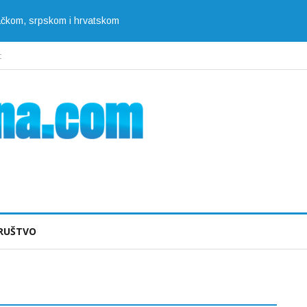
jačkom, srpskom i hrvatskom
t
RUŠTVO