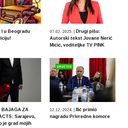
I u Beogradu
Drugi pišu:
|
07.02. 2025. |
iciju!
Autorski tekst Jovane Nerić
Mićić, voditeljke TV PINK
DRUŠTVO
BAJAGA ZA
Ilić primio
|
12.12. 2024. |
CTS: Sarajevo,
nagradu Privredne komore
o je grad mojih