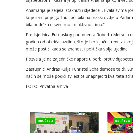
dijabetesom”, kazala je Splićanka Anamarija koja već du
Anamarija je željela istaknuti i sljedeće: „Hvala svima 
koje sam prije godinu i pol bila na praksi ovdje u Parlam
bila podrška u svim mojim aktivnostima.“
Predsjednica Europskog parlamenta Roberta Metsola otva
godina od otkrića inzulina, što je bio ključni trenutak ko
može postići kada se znanost i politička volja ujedine.
Pozvala je na zajedničke napore u borbi protiv dijabetes
Zastupnici András Kulja i Christel Schaldemose te dr. Suf
način se može podići svijest te unaprijediti kvaliteta zdr
FOTO: Privatna arhiva
DRUŠTVO
DRUŠTVO