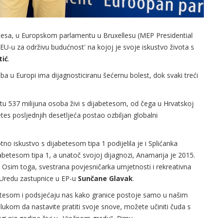
tesa, u Europskom parlamentu u Bruxellesu (MEP Presidential
 EU-u za održivu budućnost' na kojoj je svoje iskustvo života s
tić
.
 u Europi ima dijagnosticiranu šećernu bolest, dok svaki treći
tu 537 milijuna osoba živi s dijabetesom, od čega u Hrvatskoj
etes posljednjih desetljeća postao ozbiljan globalni
no iskustvo s dijabetesom tipa 1 podijelila je i Splićanka
jabetesom tipa 1, a unatoč svojoj dijagnozi, Anamarija je 2015.
 Osim toga, svestrana povjesničarka umjetnosti i rekreativna
 Uredu zastupnice u EP-u
Sunčane Glavak
.
betesom i podsjećaju nas kako granice postoje samo u našim
ukom da nastavite pratiti svoje snove, možete učiniti čuda s