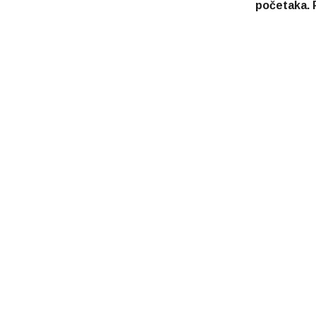
početaka. 
pravac na 