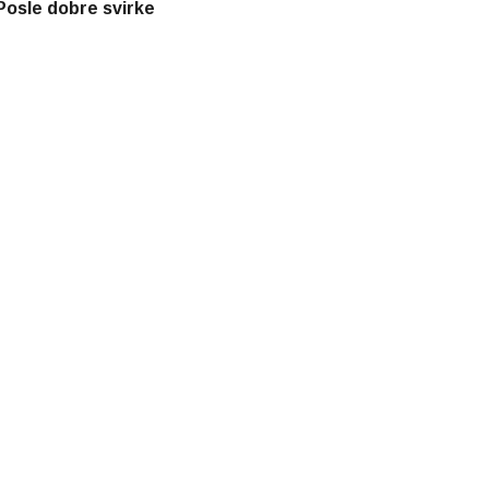
Posle dobre svirke
ćevape