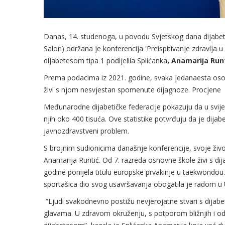
Danas, 14. studenoga, u povodu Svjetskog dana dijabe
Salon) održana je konferencija 'Preispitivanje zdravlja u
dijabetesom tipa 1 podijelila Splićanka
, Anamarija Run
Prema podacima iz 2021. godine, svaka jedanaesta osoba
živi s njom nesvjestan spomenute dijagnoze. Procjene
Međunarodne dijabetičke federacije pokazuju da u svije
njih oko 400 tisuća. Ove statistike potvrđuju da je dijab
javnozdravstveni problem.
S brojnim sudionicima današnje konferencije, svoje život
Anamarija Runtić. Od 7. razreda osnovne škole živi s di
godine ponijela titulu europske prvakinje u taekwondou.
sportašica dio svog usavršavanja obogatila je radom u
“Ljudi svakodnevno postižu nevjerojatne stvari s dija
glavama. U zdravom okruženju, s potporom bližnjih i odl