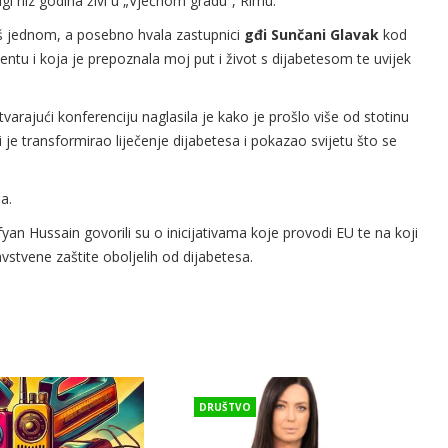
gi niz godina živi u „Vječnom gradu“, Rimu.
još jednom, a posebno hvala zastupnici
gđi Sunčani Glavak
kod
entu i koja je prepoznala moj put i život s dijabetesom te uvijek
rajući konferenciju naglasila je kako je prošlo više od stotinu
ji je transformirao liječenje dijabetesa i pokazao svijetu što se
a.
yan Hussain govorili su o inicijativama koje provodi EU te na koji
avstvene zaštite oboljelih od dijabetesa.
DRUŠTVO