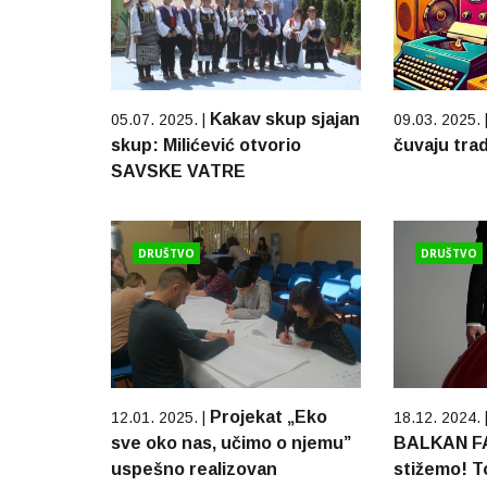
Kakav skup sjajan
05.07. 2025. |
09.03. 2025. 
skup: Milićević otvorio
čuvaju trad
SAVSKE VATRE
DRUŠTVO
DRUŠTVO
Projekat „Eko
12.01. 2025. |
18.12. 2024. 
sve oko nas, učimo o njemu”
BALKAN FA
uspešno realizovan
stižemo! T