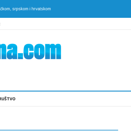
jačkom, srpskom i hrvatskom
t
RUŠTVO