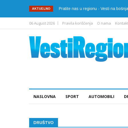
Pratite nas u regionu - Vesti na bošn
AKTUELNO
06 August 2026
Pravila korišćenja
O nama
Kontak
NASLOVNA
SPORT
AUTOMOBILI
D
DRUŠTVO