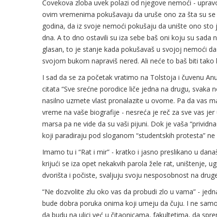
Čovekova zloba uvek polazi od njegove nemoći - upravo 
ovim vremenima pokušavaju da uruše ono za šta su se Al
godina, da iz svoje nemoći pokušaju da unište ono sto j
dna. A to dno ostavili su iza sebe baš oni koju su sada na
glasan, to je stanje kada pokušavaš u svojoj nemoći da n
svojom bukom napraviš nered. Ali neće to baš biti tako k
I sad da se za početak vratimo na Tolstoja i čuvenu An
citata “Sve srećne porodice liče jedna na drugu, svaka n
nasilno uzmete vlast pronalazite u ovome. Pa da vas ma
vreme na vaše biografije - nesreća je reč za sve vas jer
marsa pa ne vide da su vaši pijuni. Dok je vaša “privid
koji paradiraju pod sloganom “studentskih protesta” ne 
Imamo tu i “Rat i mir” - kratko i jasno preslikano u dana
krijući se iza opet nekakvih parola žele rat, uništenje
dvorišta i počiste, svaljuju svoju nesposobnost na druge
“Ne dozvolite zlu oko vas da probudi zlo u vama” - jedn
bude dobra poruka onima koji umeju da čuju. I ne samo 
da budu na ulici već u čitaonicama, fakultetima, da spre