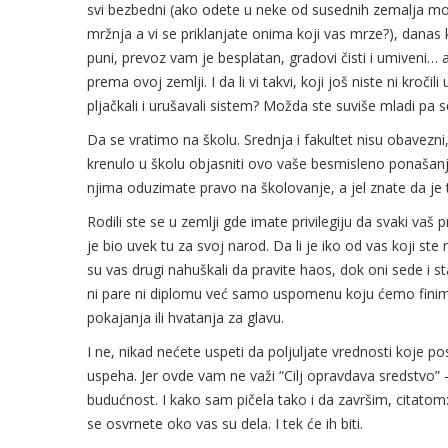
svi bezbedni (ako odete u neke od susednih zemalja mo
mržnja a vi se priklanjate onima koji vas mrze?), dana
puni, prevoz vam je besplatan, gradovi čisti i umiveni… a
prema ovoj zemlji. I da li vi takvi, koji još niste ni kročil
pljačkali i urušavali sistem? Možda ste suviše mladi pa 
Da se vratimo na školu. Srednja i fakultet nisu obavezn
krenulo u školu objasniti ovo vaše besmisleno ponašanj
njima oduzimate pravo na školovanje, a jel znate da je
Rodili ste se u zemlji gde imate privilegiju da svaki vaš
je bio uvek tu za svoj narod. Da li je iko od vas koji st
su vas drugi nahuškali da pravite haos, dok oni sede i s
ni pare ni diplomu već samo uspomenu koju ćemo finim 
pokajanja ili hvatanja za glavu.
I ne, nikad nećete uspeti da poljuljate vrednosti koje po
uspeha. Jer ovde vam ne važi “Cilj opravdava sredstvo” -
budućnost. I kako sam pičela tako i da završim, citatom:
se osvrnete oko vas su dela. I tek će ih biti.