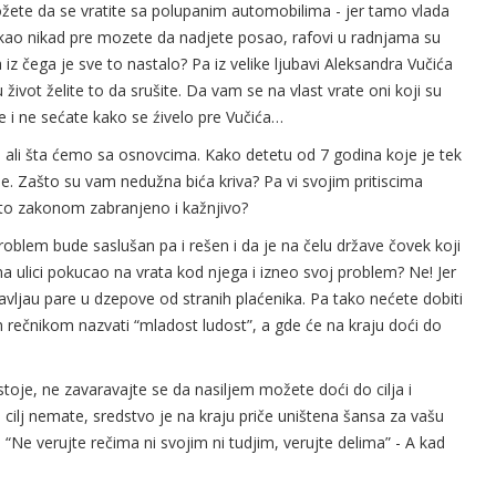
žete da se vratite sa polupanim automobilima - jer tamo vlada
s kao nikad pre mozete da nadjete posao, rafovi u radnjama su
 iz čega je sve to nastalo? Pa iz velike ljubavi Aleksandra Vučića
i u život želite to da srušite. Da vam se na vlast vrate oni koji su
se i ne sećate kako se źivelo pre Vučića…
i, ali šta ćemo sa osnovcima. Kako detetu od 7 godina koje je tek
e. Zašto su vam nedužna bića kriva? Pa vi svojim pritiscima
 to zakonom zabranjeno i kažnjivo?
 problem bude saslušan pa i rešen i da je na čelu države čovek koji
e na ulici pokucao na vrata kod njega i izneo svoj problem? Ne! Jer
tavljau pare u dzepove od stranih plaćenika. Pa tako nećete dobiti
rečnikom nazvati “mladost ludost”, a gde će na kraju doći do
stoje, ne zavaravajte se da nasiljem možete doći do cilja i
 cilj nemate, sredstvo je na kraju priče uništena šansa za vašu
 “Ne verujte rečima ni svojim ni tudjim, verujte delima” - A kad