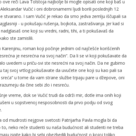
ove reči Lava Tolstoja najbolje bi mogle opisati one koji baš u
eksandar Vučić i oni dobronamerni ljudi borili poslednjih 12
e stvarano. I sam Vučić je rekao da smo jedva zemlju iščupali sa
jglasniji - u pokušaju rušenja, bojkota, zastrašivanja. Jer kad si
adglasaš one koji su vredni, radni, tihi, a ti pokušavaš da
ako ste zamislili.
u Karenjinu, roman koji počinje jednim od najčešće korišćenih
esrećna je nesrećna na svoj način”. Da li se vi koji pokušavate da
lo uvedem u priču-svi ste nesrećni na svoj način. Da ne gubimo
 u taj svoj vrtlog pokušavate da uvučete one koji su kao pali sa
na sreća” u tome da vam strane službe trpaju pare u džepove, oni
razumeju da čine sebi zlo i nesreću.
šnje vreme, dok se Vučić trudi da održi mir, dotle ima onih koji
, ugušeni u sopstvenoj nesposobnosti da prvo podju od svog
.
a od mudrosti nejgove svetosti Patrijarha Pavla mogla bi da
to, neko reče studenti su naša budućnost ali studenti ne treba
maju ispite kako bi sebi obezbedili budućnost o kojoj toliko