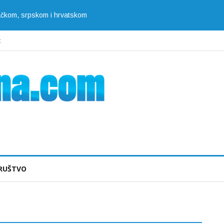
jačkom, srpskom i hrvatskom
t
RUŠTVO