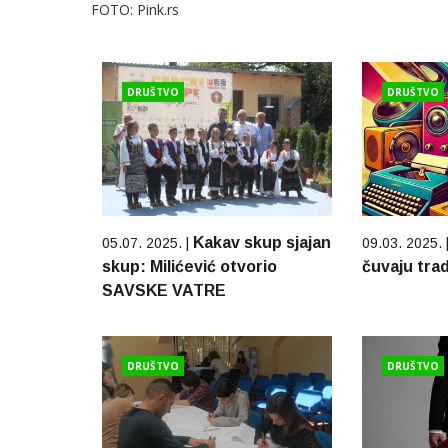
FOTO: Pink.rs
DRUŠTVO
DRUŠTVO
Kakav skup sjajan
05.07. 2025. |
09.03. 2025. 
skup: Milićević otvorio
čuvaju trad
SAVSKE VATRE
DRUŠTVO
DRUŠTVO