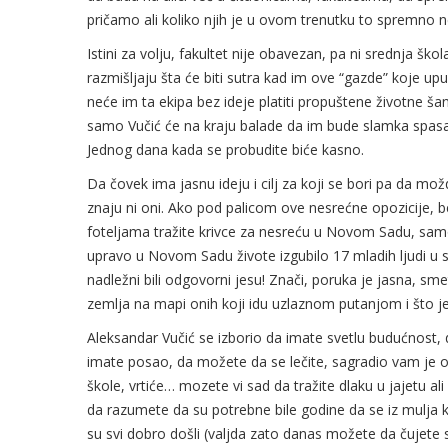
pričamo ali koliko njih je u ovom trenutku to spremno 
Istini za volju, fakultet nije obavezan, pa ni srednja škol
razmišljaju šta će biti sutra kad im ove “gazde” koje u
neće im ta ekipa bez ideje platiti propuštene životne šan
samo Vučić će na kraju balade da im bude slamka spasa. 
Jednog dana kada se probudite biće kasno.
Da čovek ima jasnu ideju i cilj za koji se bori pa da mo
znaju ni oni. Ako pod palicom ove nesrećne opozicije, be
foteljama tražite krivce za nesreću u Novom Sadu, samo
upravo u Novom Sadu živote izgubilo 17 mladih ljudi u st
nadležni bili odgovorni jesu! Znači, poruka je jasna, 
zemlja na mapi onih koji idu uzlaznom putanjom i što j
Aleksandar Vučić se izborio da imate svetlu budućnost
imate posao, da možete da se lečite, sagradio vam je on
škole, vrtiće… mozete vi sad da tražite dlaku u jajetu ali 
da razumete da su potrebne bile godine da se iz mulja ko
su svi dobro došli (valjda zato danas možete da čujete 