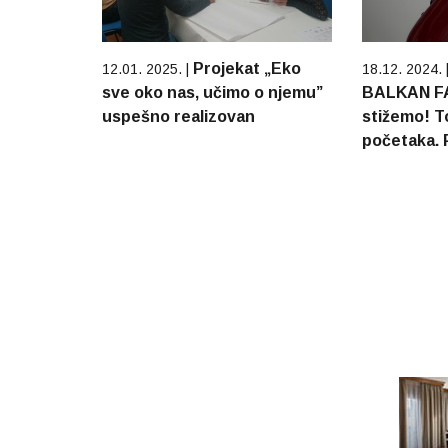
Projekat „Eko
12.01. 2025. |
18.12. 2024. 
sve oko nas, učimo o njemu”
BALKAN FA
uspešno realizovan
stižemo! T
početaka. 
pravac na 