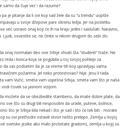
ne samo da čuje već i da razume?
a pa je pitanje da li ovi koji sad žele da su “u trendu” uopšte
pumpavaju u svoje džepove pare okrenu ledja. Jer na posletku
se već uoravo onaj koji će ih na kraju jedini i saslušati. Naravno,
Ljudi, osvestite se, ne činite vi nikom drugom do sebi zlo.
žda onaj normalan deo ove Srbije shvati šta “studenti” traže. Ne
z reda i konca koja se pogubila u toj svojoj pohlepi za
 da vas podsetim da je za vreme tih koji upravljaju vama
ravičnim požarima. Jel neko protestovao? Nije. Jesu li tada
smeta vam Vučić, smeta vam uspešna Srbija, smeta vam što je naša
e vodi čovek sa jasnom vizijom.
, da možete da se obezbedite stambeno, da imate dobre plate, da
o sve što su drugi bili nesposobni da urade, puteve, bolnice,
ono što je Srbija bila nekad i što je sad i što će tek biti - morate
ji su ovi prethodni ostavili stvori nešto prelepo. Zemlja u kojoj
sve svetske jezike ako malo prošetate gradom), zemlja u kojij su