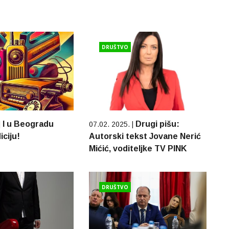
DRUŠTVO
I u Beogradu
Drugi pišu:
|
07.02. 2025. |
iciju!
Autorski tekst Jovane Nerić
Mićić, voditeljke TV PINK
DRUŠTVO