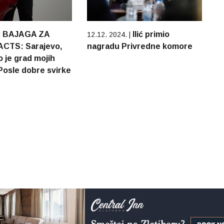
BAJAGA ZA
Ilić primio
|
12.12. 2024. |
CTS: Sarajevo,
nagradu Privredne komore
o je grad mojih
Posle dobre svirke
ćevape