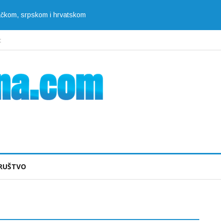
jačkom, srpskom i hrvatskom
t
RUŠTVO