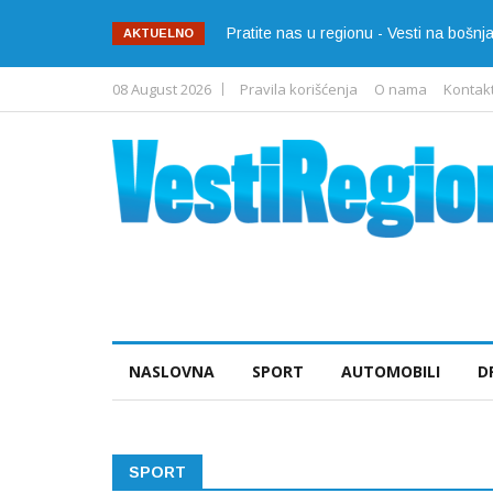
Pratite nas u regionu - Vesti na bošn
AKTUELNO
08 August 2026
Pravila korišćenja
O nama
Kontak
NASLOVNA
SPORT
AUTOMOBILI
D
SPORT