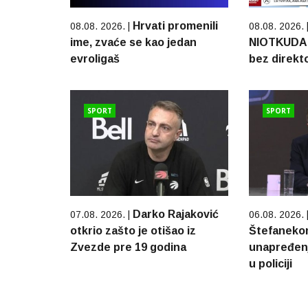
Hrvati promenili
08.08. 2026. |
08.08. 2026. 
ime, zvaće se kao jedan
NIOTKUDA: 
evroligaš
bez direkt
SPORT
SPORT
Darko Rajaković
07.08. 2026. |
06.08. 2026. 
otkrio zašto je otišao iz
Štefaneko
Zvezde pre 19 godina
unapređenj
u policiji