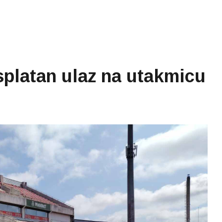
latan ulaz na utakmicu