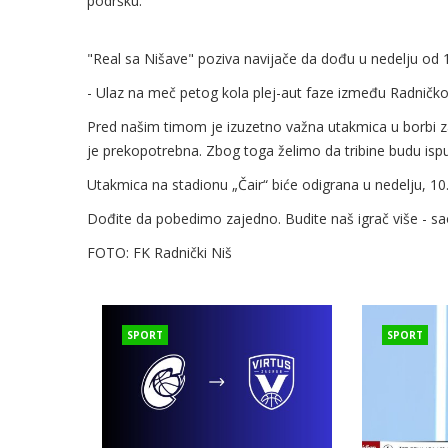
podršku.
"Real sa Nišave" poziva navijače da dođu u nedelju od 1
- Ulaz na meč petog kola plej-aut faze između Radničko
Pred našim timom je izuzetno važna utakmica u borbi za 
je prekopotrebna. Zbog toga želimo da tribine budu i
Utakmica na stadionu „Čair“ biće odigrana u nedelju, 10.
Dođite da pobedimo zajedno. Budite naš igrač više - sa
FOTO: FK Radnički Niš
SPORT
SPORT