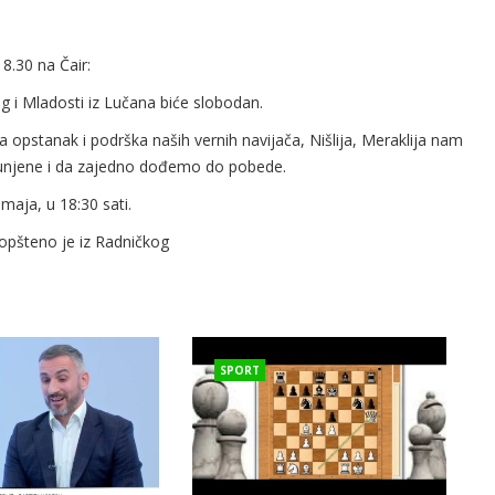
8.30 na Čair:
g i Mladosti iz Lučana biće slobodan.
opstanak i podrška naših vernih navijača, Nišlija, Meraklija nam
spunjene i da zajedno dođemo do pobede.
maja, u 18:30 sati.
opšteno je iz Radničkog
SPORT