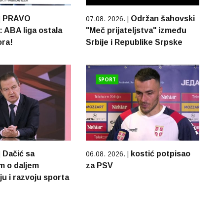
PRAVO
Održan šahovski
|
07.08. 2026. |
ABA liga ostala
"Meč prijateljstva" između
ora!
Srbije i Republike Srpske
SPORT
Dačić sa
kostić potpisao
|
06.08. 2026. |
m o daljem
za PSV
u i razvoju sporta