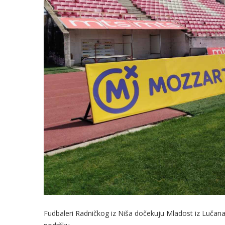
Fudbaleri Radničkog iz Niša dočekuju Mladost iz Lučana u 